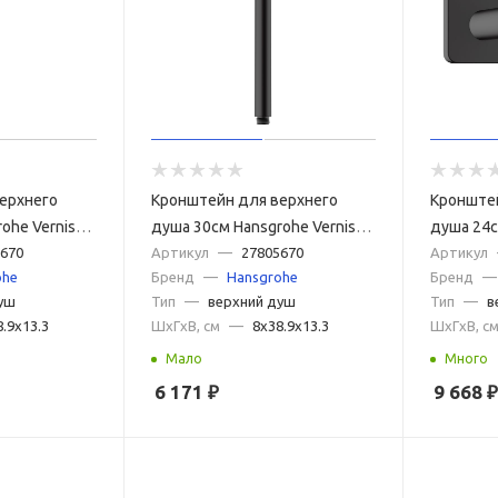
ерхнего
Кронштейн для верхнего
Кронште
ohe Vernis
душа 30см Hansgrohe Vernis
душа 24с
черный
670
Blend 27805670 черный
Артикул
—
27805670
Shape 26
Артикул
ohe
Бренд
—
Hansgrohe
Бренд
—
матовый
матовый
уш
Тип
—
верхний душ
Тип
—
в
8.9x13.3
ШxГxВ, см
—
8x38.9x13.3
ШxГxВ, с
Мало
Много
6 171
₽
9 668
₽