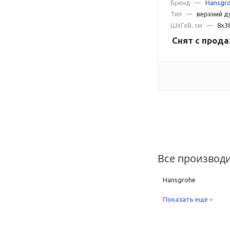
Бренд
—
Hansgr
Тип
—
верхний д
ШxГxВ, см
—
8x3
Снят с прод
Все производ
Hansgrohe
Показать еще