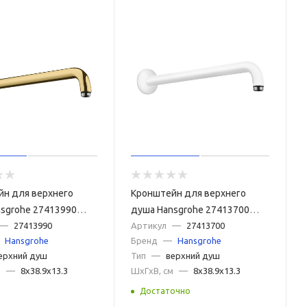
йн для верхнего
Кронштейн для верхнего
sgrohe 27413990
душа Hansgrohe 27413700
—
27413990
белый матовый
Артикул
—
27413700
Hansgrohe
Бренд
—
Hansgrohe
ерхний душ
Тип
—
верхний душ
м
—
8x38.9x13.3
ШxГxВ, см
—
8x38.9x13.3
Достаточно