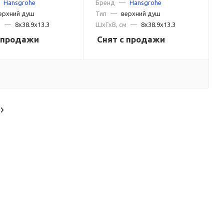
Hansgrohe
Бренд
—
Hansgrohe
матовый
ерхний душ
Тип
—
верхний душ
м
—
8x38.9x13.3
ШxГxВ, см
—
8x38.9x13.3
с продажи
Снят с продажи