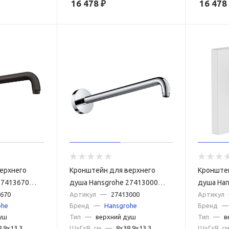
16 478
₽
16 478
ерхнего
Кронштейн для верхнего
Кронште
27413670
душа Hansgrohe 27413000
душа Han
670
хром
Артикул
—
27413000
2413970
Артикул
ohe
Бренд
—
Hansgrohe
Бренд
—
уш
Тип
—
верхний душ
Тип
—
в
8.9x13.3
ШxГxВ, см
—
8x38.9x13.3
ШxГxВ, с