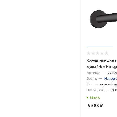
Кронштейн для в
душа 24см Hansgr
Blend 27809670 
Артикул
—
27809
Бренд
—
Hansgr
матовый
Тип
—
верхний д
ШxГxВ, см
—
8x3
Много
5 583
₽