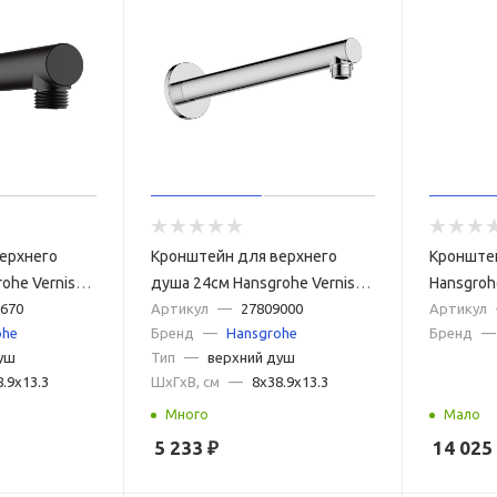
ерхнего
Кронштейн для верхнего
Кронште
ohe Vernis
душа 24см Hansgrohe Vernis
Hansgroh
черный
670
Blend 27809000 хром
Артикул
—
27809000
черный 
Артикул
ohe
Бренд
—
Hansgrohe
Бренд
—
уш
Тип
—
верхний душ
8.9x13.3
ШxГxВ, см
—
8x38.9x13.3
Много
Мало
5 233
₽
14 025