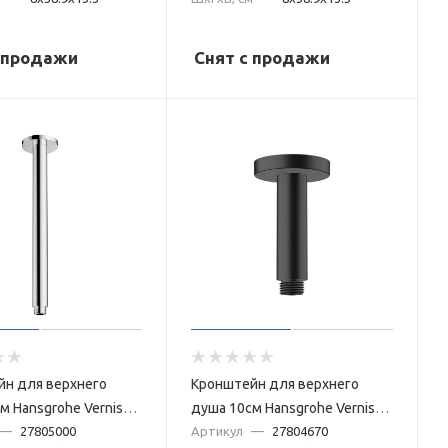
с продажи
Снят с продажи
йн для верхнего
Кронштейн для верхнего
м Hansgrohe Vernis
душа 10см Hansgrohe Vernis
805000 хром
—
27805000
Blend 27804670 черный
Артикул
—
27804670