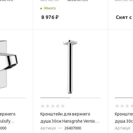
Много
8 976
₽
Снят 
ерхнего
Кронштейн для верхнего
Кронште
ulsify
душа 30см Hansgrohe Vernis
душа 30с
000
Shape 26407000 хром
Артикул
—
26407000
Blend 27
Артикул