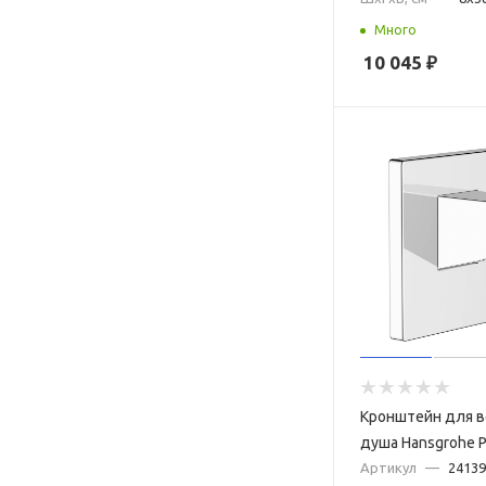
Много
10 045
₽
Кронштейн для в
душа Hansgrohe P
24139000 хром
Артикул
—
24139