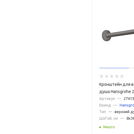
Кронштейн для в
душа Hansgrohe 
хром черный шл
Артикул
—
27413
Бренд
—
Hansgr
Тип
—
верхний д
ШxГxВ, см
—
8x3
Много