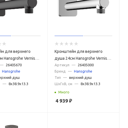
йн для верхнего
Кронштейн для верхнего
м Hansgrohe Vernis
душа 24см Hansgrohe Vernis
405670 черный
—
26405670
Shape 26405000 хром
Артикул
—
26405000
Hansgrohe
Бренд
—
Hansgrohe
ерхний душ
Тип
—
верхний душ
м
—
8x38.9x13.3
ШxГxВ, см
—
8x38.9x13.3
Много
4 939
₽