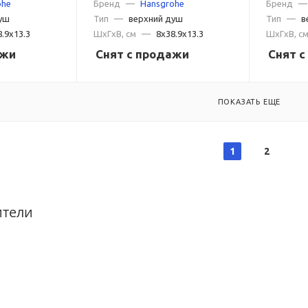
ohe
Бренд
—
Hansgrohe
Бренд
—
уш
Тип
—
верхний душ
Тип
—
в
8.9x13.3
ШxГxВ, см
—
8x38.9x13.3
ШxГxВ, с
ажи
Снят с продажи
Снят 
ПОКАЗАТЬ ЕЩЕ
1
2
ители