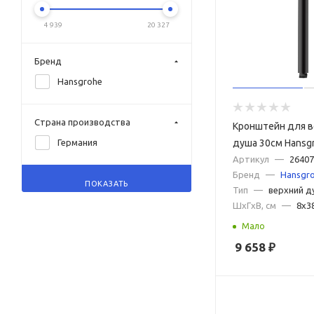
4 939
20 327
Бренд
Hansgrohe
Страна производства
Кронштейн для в
душа 30см Hansgr
Германия
Shape 26407670 
Артикул
—
26407
Бренд
—
Hansgr
матовый
ПОКАЗАТЬ
Тип
—
верхний д
ШxГxВ, см
—
8x3
Мало
9 658
₽