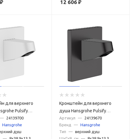
₽
12 606
₽
йн для верхнего
Кронштейн для верхнего
sgrohe Pulsify
душа Hansgrohe Pulsify
0 белый матовый
—
24139700
24139670 черный матовый
Артикул
—
24139670
Hansgrohe
Бренд
—
Hansgrohe
ерхний душ
Тип
—
верхний душ
м
—
8x38.9x13.3
ШxГxВ, см
—
8x38.9x13.3