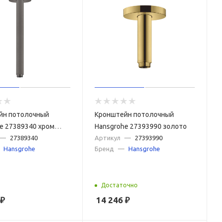
йн потолочный
Кронштейн потолочный
e 27389340 хром
Hansgrohe 27393990 золото
шлифованный
—
27389340
Артикул
—
27393990
Hansgrohe
Бренд
—
Hansgrohe
Достаточно
₽
14 246
₽