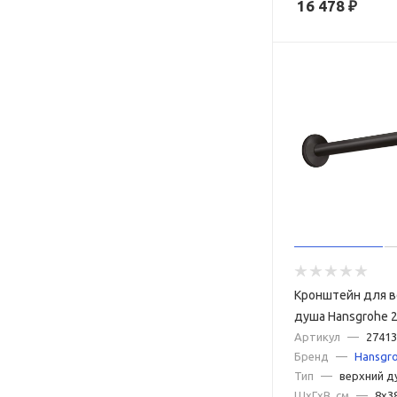
16 478
₽
Кронштейн для в
душа Hansgrohe 
черный матовый
Артикул
—
27413
Бренд
—
Hansgr
Тип
—
верхний д
ШxГxВ, см
—
8x3