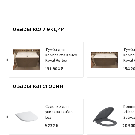
Товары коллекции
Тумба для
Тумба
комплекта Keuco
компл
Royal Reflex
Royal 
трюфель 80 см
трюфе
и
131 904
₽
154 2
Товары категории
Сиденье для
Крышк
унитаза Laufen
Viller
Lua
Subwa
8.9108.3.000.000.1
8M42S
9 232
₽
20 90
петли хром, с
микро
микролифтом
петли