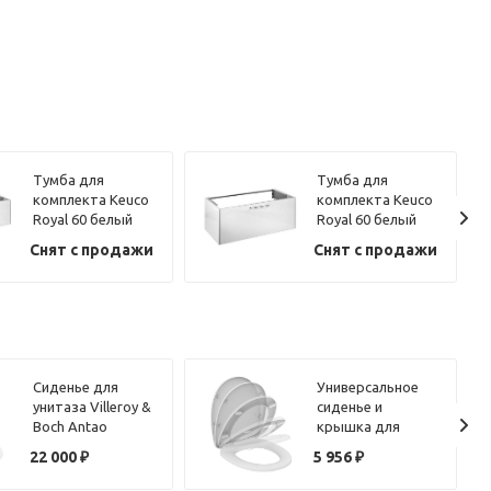
Тумба для
Тумба для
комплекта Keuco
комплекта Keuco
Royal 60 белый
Royal 60 белый
матовый 140 см
матовый 105 см
Снят с продажи
Снят с продажи
Сиденье для
Универсальное
унитаза Villeroy &
сиденье и
Boch Antao
крышка для
8M67S1R1 с
унитазов
22 000
₽
5 956
₽
микролифтом
овальной формы
OCEANE W300201