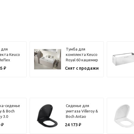
 для
Тумба для
екта Keuco
комплекта Keuco
Reflex
Royal 60 кашемир
ль 100 см
105 см
05
₽
Снят с продажи
а-сиденье
Сиденье для
oy & Boch
унитаза Villeroy &
y 3.0
Boch Antao
1i4 с
8M67S1R7 черный
0
₽
24 173
₽
лифтом,
матовый, с
 хром
микролифтом