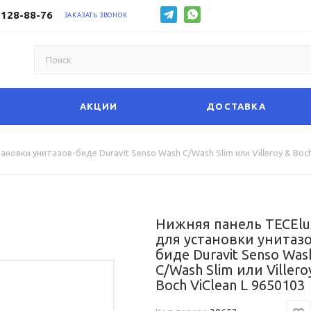
 128-88-76
ЗАКАЗАТЬ ЗВОНОК
АКЦИИ
ДОСТАВКА
новки унитазов-биде Duravit Senso Wash C/Wash Slim или Villeroy & Boch
Нижняя панель TECElu
для установки унитазо
биде Duravit Senso Was
C/Wash Slim или Villero
Boch ViClean L 9650103