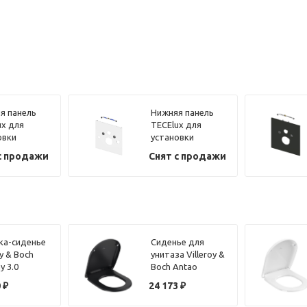
я панель
Нижняя панель
ux для
TECElux для
овки
установки
зов-биде
унитазов-биде
с продажи
Снят с продажи
Neorest
TOTO Neorest
 и Geberit
AC/EW и Geberit
lean
AquaClean
8000
8000/8000
650106
plus.9650101
а-сиденье
Сиденье для
oy & Boch
унитаза Villeroy &
y 3.0
Boch Antao
1i4 с
8M67S1R7 черный
0
₽
24 173
₽
лифтом,
матовый, с
 хром
микролифтом