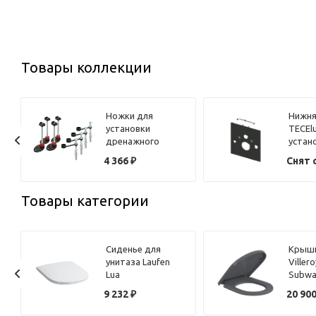
Товары коллекции
Ножки для
Нижня
установки
TECEl
дренажного
устан
канала TECE с
унита
и
4 366
₽
Снят 
сифоном 650002
TOTO 
AC/EW
AquaC
Товары категории
8000/
plus.9
Сиденье для
Крышк
унитаза Laufen
Viller
Lua
Subwa
8.9108.3.000.000.1
8M42S
9 232
₽
20 90
петли хром, с
микро
микролифтом
петли