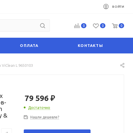
ВОЙТИ
0
0
0
ОПЛАТА
КОНТАКТЫ
 ViClean L 9650103
x
79 596
₽
в-
h
Достаточно
y &
Нашли дешевле?