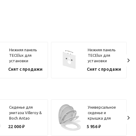
Нижняя панель
Нижняя панель
TECElux для
TECElux для
установки
установки
унитазов-биде
унитазов-биде
Снят с продажи
Снят с продажи
Geberit Aquaclean
Geberit Aquaclean
Sela/Mera, TOTO
Sela/Mera, TOTO
Washlet EK/GL (со
Washlet EK/GL (со
скрытыми
скрытыми
подключениями),
подключениями),
Grohe Sensia
Grohe Sensia
9650108
9650104
Сиденье для
Универсальное
унитаза Villeroy &
сиденье и
Boch Antao
крышка для
8M67S1R1 с
унитазов
22 000
₽
5 956
₽
микролифтом
овальной формы
OCEANE W300201