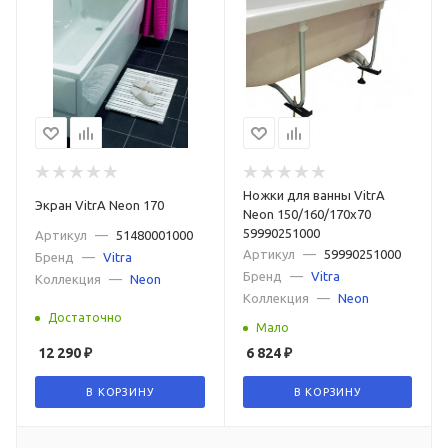
Ножки для ванны VitrA
Экран VitrA Neon 170
Neon 150/160/170х70
59990251000
Артикул
—
51480001000
Артикул
—
59990251000
Бренд
—
Vitra
Бренд
—
Vitra
Коллекция
—
Neon
Коллекция
—
Neon
Достаточно
Мало
12 290
₽
6 824
₽
В КОРЗИНУ
В КОРЗИНУ