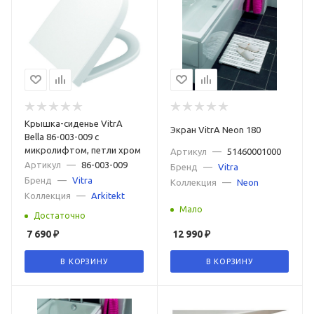
Крышка-сиденье VitrA
Экран VitrA Neon 180
Bella 86-003-009 с
микролифтом, петли хром
Артикул
—
51460001000
Артикул
—
86-003-009
Бренд
—
Vitra
Бренд
—
Vitra
Коллекция
—
Neon
Коллекция
—
Arkitekt
Мало
Достаточно
7 690
₽
12 990
₽
В КОРЗИНУ
В КОРЗИНУ