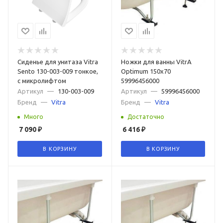
Сиденье для унитаза Vitra
Ножки для ванны VitrA
Sento 130-003-009 тонкое,
Optimum 150х70
с микролифтом
59996456000
Артикул
—
130-003-009
Артикул
—
59996456000
Бренд
—
Vitra
Бренд
—
Vitra
Много
Достаточно
7 090
₽
6 416
₽
В КОРЗИНУ
В КОРЗИНУ