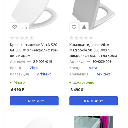
Крышка-сиденье VitrA S20
Крышка-сиденье VitrA
84-003-019 с микролифтом,
Metropole 90-003-009 с
петли хром
микролифтом, петли хром
Артикул
—
84-003-019
Артикул
—
90-003-009
Бренд
—
Vitra
Бренд
—
Vitra
Коллекция
—
Arkitekt
Коллекция
—
Arkitekt
Много
Достаточно
6 990
₽
8 490
₽
В КОРЗИНУ
В КОРЗИНУ