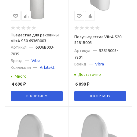
Пьедестал для раковины
Полупьедестал VitrA S20
VitrA S50 6936B003
5281B003
Артикул
—
6936B003-
Артикул
—
5281B003-
7035
7201
Бренд
—
Vitra
Бренд
—
Vitra
Коллекция
—
Arkitekt
Достаточно
Много
4 690
₽
6 090
₽
В КОРЗИНУ
В КОРЗИНУ