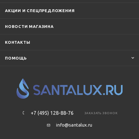
Mauersberger
Nobili
Point
Rav Slezak
Ravak
АКЦИИ И СПЕЦПРЕДЛОЖЕНИЯ
Relisan
Riho
Roca
Santek
Simas
TECE
НОВОСТИ МАГАЗИНА
Timo
TOTO
Vagnerplast
Vayer
Viega
КОНТАКТЫ
Villeroy & Boch
Vincea
Vitra
Wotte
Акватон
Сунержа
ПОМОЩЬ
+7 (495) 128-88-76
ЗАКАЗАТЬ ЗВОНОК
info@santalux.ru