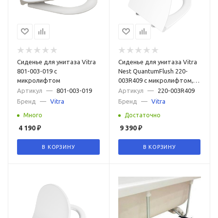
Сиденье для унитаза Vitra
Сиденье для унитаза Vitra
801-003-019 с
Nest QuantumFlush 220-
микролифтом
003R409 c микролифтом,
быстросъемное
Артикул
—
801-003-019
Артикул
—
220-003R409
Бренд
—
Vitra
Бренд
—
Vitra
Много
Достаточно
4 190
₽
9 390
₽
В КОРЗИНУ
В КОРЗИНУ