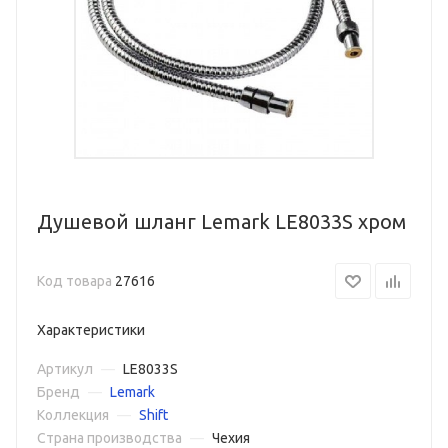
Душевой шланг Lemark LE8033S хром
Код товара
27616
Характеристики
Артикул
—
LE8033S
Бренд
—
Lemark
Коллекция
—
Shift
Страна производства
—
Чехия