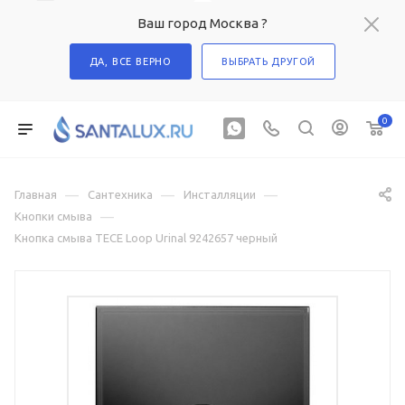
Ваш город Москва ?
ДА, ВСЕ ВЕРНО
ВЫБРАТЬ ДРУГОЙ
0
—
—
—
Главная
Сантехника
Инсталляции
—
Кнопки смыва
Кнопка смыва TECE Loop Urinal 9242657 черный