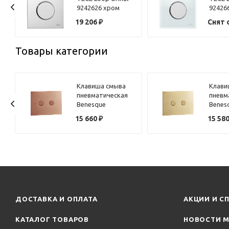
9242626 хром
92426
глянцевый
хром 
и
19 206
₽
Снят 
Товары категории
Клавиша смыва
Клави
пневматическая
пневм
Benesque
Benes
84010106 бронза
84010
15 660
₽
15 58
брашированная
браши
ДОСТАВКА И ОПЛАТА
АКЦИИ И С
КАТАЛОГ ТОВАРОВ
НОВОСТИ М