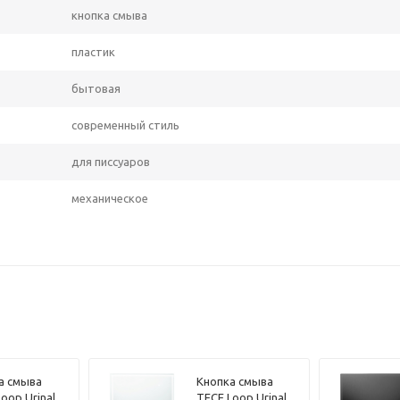
кнопка смыва
пластик
бытовая
современный стиль
для писсуаров
механическое
а смыва
Кнопка смыва
oop Urinal
TECE Loop Urinal