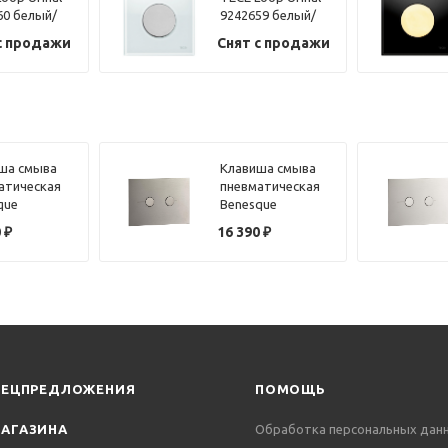
60 белый/
9242659 белый/
глянцевый
хром матовый
с продажи
Снят с продажи
ша смыва
Клавиша смыва
атическая
пневматическая
que
Benesque
104 латунь
84010103 черный
0
₽
16 390
₽
рованная
брашированный
ПЕЦПРЕДЛОЖЕНИЯ
ПОМОЩЬ
АГАЗИНА
Обработка персональных дан