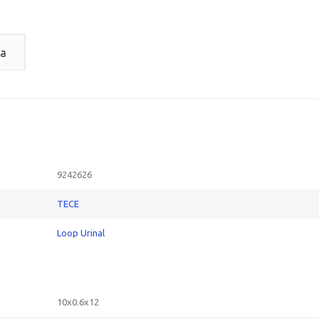
а
9242626
TECE
Loop Urinal
10x0.6x12