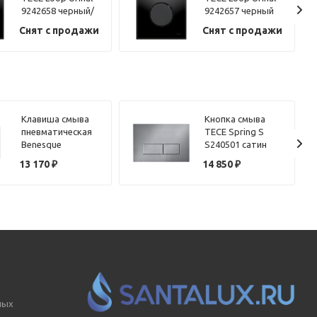
9242658 черный/
9242657 черный
золотой
Снят с продажи
Снят с продажи
Клавиша смыва
Кнопка смыва
пневматическая
TECE Spring S
Benesque
S240501 сатин
84010102 никель
13 170
₽
14 850
₽
брашированный
ных