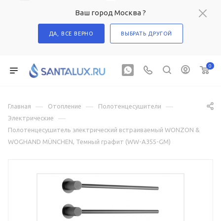
Ваш город Москва ?
ДА, ВСЕ ВЕРНО
ВЫБРАТЬ ДРУГОЙ
0
—
—
—
Главная
Отопление
Полотенцесушители
—
Электрические
Полотенцесушитель электрический встраиваемый WONZON &
WOGHAND MÜNCHEN, Темный графит (WW-A355-GM)