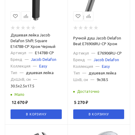
Душевая лейка Jacob
Ручной душ Jacob Delafon
Delafon Shift Square
Beat E76906RU-CP Хром
E14788-CP Хром Черный
Артикул
—
E14788-CP
Артикул
—
E76906RU-CP
Бренд
—
Jacob Delafon
Бренд
—
Jacob Delafon
Коллекция
—
Easy
Коллекция
—
Easy
Тип
—
душевая лейка
Тип
—
душевая лейка
ДxШxВ, см
—
ШxВ, см
—
9x38.5
30.5x2.5x17.5
Достаточно
Мало
12 670
₽
5 270
₽
В КОРЗИНУ
В КОРЗИНУ