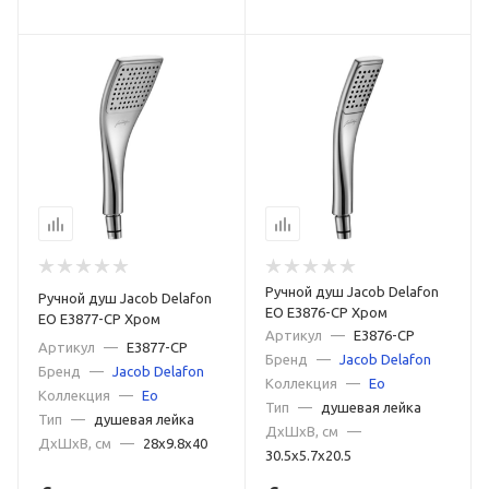
Ручной душ Jacob Delafon
Ручной душ Jacob Delafon
EO E3876-CP Хром
EO E3877-CP Хром
Артикул
—
E3876-CP
Артикул
—
E3877-CP
Бренд
—
Jacob Delafon
Бренд
—
Jacob Delafon
Коллекция
—
Eo
Коллекция
—
Eo
Тип
—
душевая лейка
Тип
—
душевая лейка
ДxШxВ, см
—
ДxШxВ, см
—
28x9.8x40
30.5x5.7x20.5