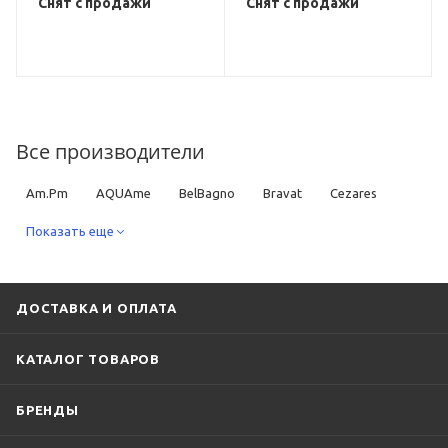
Снят с продажи
Снят с продажи
Все производители
Am.Pm
AQUAme
BelBagno
Bravat
Cezares
DQ
Показать еще
Fixsen
Grohe
Hansgrohe
Iddis
Ideal Standard
Jacob Delafon
Keuco
Kludi
Lemark
Rav Slezak
Ravak
Timo
ДОСТАВКА И ОПЛАТА
КАТАЛОГ ТОВАРОВ
БРЕНДЫ