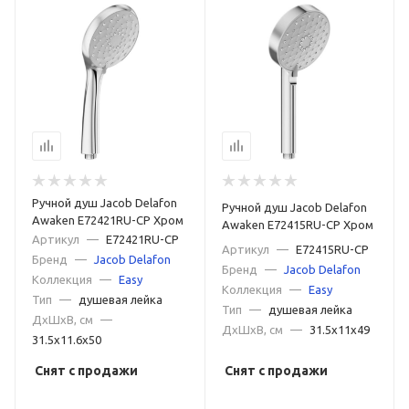
Ручной душ Jacob Delafon
Ручной душ Jacob Delafon
Awaken E72421RU-CP Хром
Awaken E72415RU-CP Хром
Артикул
—
E72421RU-CP
Артикул
—
E72415RU-CP
Бренд
—
Jacob Delafon
Бренд
—
Jacob Delafon
Коллекция
—
Easy
Коллекция
—
Easy
Тип
—
душевая лейка
Тип
—
душевая лейка
ДxШxВ, см
—
ДxШxВ, см
—
31.5x11x49
31.5x11.6x50
Снят с продажи
Снят с продажи