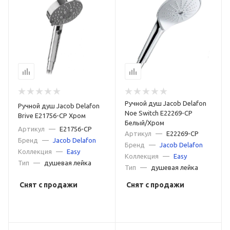
Ручной душ Jacob Delafon
Ручной душ Jacob Delafon
Noe Switch E22269-CP
Brive E21756-CP Хром
Белый/Хром
Артикул
—
E21756-CP
Артикул
—
E22269-CP
Бренд
—
Jacob Delafon
Бренд
—
Jacob Delafon
Коллекция
—
Easy
Коллекция
—
Easy
Тип
—
душевая лейка
Тип
—
душевая лейка
Снят с продажи
Снят с продажи