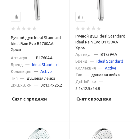
Ручной душ Ideal Standard
Ручной душ Ideal Standard
Ideal Rain Evo B1759AA
Ideal Rain Evo B1760AA
Хром
Хром
Артикул
—
B1759AA
Артикул
—
B1760AA
Бренд
—
Ideal Standard
Бренд
—
Ideal Standard
Коллекция
—
Active
Коллекция
—
Active
Тип
—
душевая лейка
Тип
—
душевая лейка
ДxШxВ, см
—
ДxШxВ, см
—
3x13.4x25.2
3.1x12.5x24.8
Снят с продажи
Снят с продажи