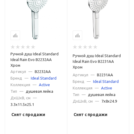
Ручной душ Ideal Standard
Ручной душ Ideal Standard
Ideal Rain Evo B2232AA
Ideal Rain Evo B2231AA
Хром
Хром
Артикул
—
B2232AA
Артикул
—
B2231AA
Бренд
—
Ideal Standard
Бренд
—
Ideal Standard
Коллекция
—
Active
Коллекция
—
Active
Тип
—
душевая лейка
Тип
—
душевая лейка
ДxШxВ, см
—
ДxШxВ, см
—
7x8x24.9
3.3x11.5x25.1
Снят с продажи
Снят с продажи