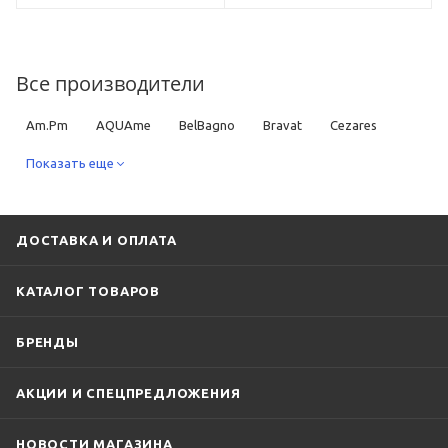
Все производители
Am.Pm
AQUAme
BelBagno
Bravat
Cezares
DQ
Показать еще
Fixsen
Grohe
Hansgrohe
Iddis
Ideal Standard
Jacob Delafon
Keuco
Kludi
Lemark
Rav Slezak
Ravak
Timo
ДОСТАВКА И ОПЛАТА
КАТАЛОГ ТОВАРОВ
БРЕНДЫ
АКЦИИ И СПЕЦПРЕДЛОЖЕНИЯ
НОВОСТИ МАГАЗИНА