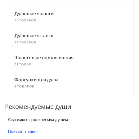
Душевые шланги
16 ТОВАРОВ
Душевые штанги
57 ТОВАРОВ
Шланговые подключения
71 ТОВАР
Форсунки для душа
6 ТОВАРОВ
Рекомендуемые души
Системы с тропическим душем
Системы с термостатом
Показать еще
Душевые системы