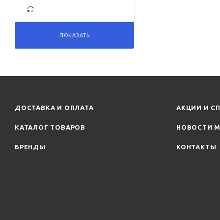
серый
суперсталь
фиолетовый
ПОКАЗАТЬ
хром черный
шлифованный
черное золото
черный
ДОСТАВКА И ОПЛАТА
АКЦИИ И С
черный брашированный
черный хром
КАТАЛОГ ТОВАРОВ
НОВОСТИ М
шлифованный
БРЕНДЫ
КОНТАКТЫ