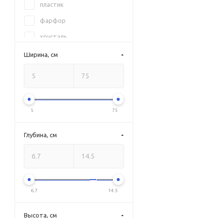
пластик
фарфор
хрусталь
цинк
Ширина, см
5
75
Глубина, см
6.7
14.5
Высота, см