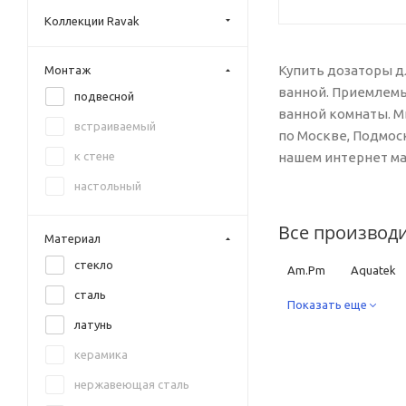
Hansgrohe
Коллекции Ravak
Iddis
Купить дозаторы д
Монтаж
Keuco
ванной. Приемлемы
подвесной
Kludi
ванной комнаты. М
встраиваемый
по Москве, Подмос
Lemark
к стене
нашем интернет ма
Ravak
настольный
Rush
Sapho
Все производ
Материал
Timo
стекло
Am.Pm
Aquatek
TW
сталь
Ravak
Показать еще
Rush
S
Villeroy & Boch
латунь
Webert
керамика
WHITECROSS
нержавеющая сталь