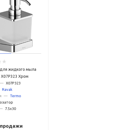
 для жидкого мыла
° X07P323 Хром
—
X07P323
Ravak
я
—
Termo
озатор
—
7.5x30
с продажи