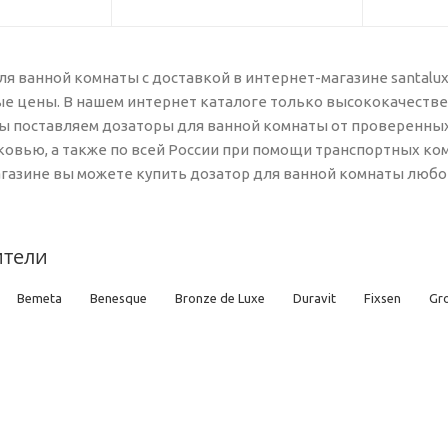
ля ванной комнаты с доставкой в интернет-магазине santalu
е цены. В нашем интернет каталоге только высококачествен
ы поставляем дозаторы для ванной комнаты от проверенны
ковью, а также по всей России при помощи транспортных комп
газине вы можете купить дозатор для ванной комнаты любой
ители
Bemeta
Benesque
Bronze de Luxe
Duravit
Fixsen
Gr
apho
Timo
TW
Villeroy & Boch
Webert
WHITECROSS