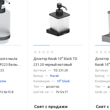
дкого мыла
Дозатор Ravak 10° black TD
Дозатор
7P223 Белый
231.20 черный матовый
Ravak 10
223
Артикул
—
TD 231.20
Артикул
Бренд
—
Ravak
Бренд
—
rome
Коллекция
—
10° black
Коллекци
Тип
—
дозатор
Тип
—
д
12.6x15.8
ШxГxВ, см
—
7x12x17
ШxВ, см
Снят с продажи
Снят 