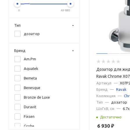
0
49 883
Тип
дозатор
Бренд
Am.Pm
Aquatek
Дозатор для жи
Ravak Chrome X0
Bemeta
Хром
Артикул
—
X07P
Benesque
Бренд
—
Ravak
Коллекция
—
Ch
Bronze de Luxe
Тип
—
дозатор
Duravit
ШxГxВ, см
—
6.7x
Fixsen
Достаточно
6 930
₽
Grohe