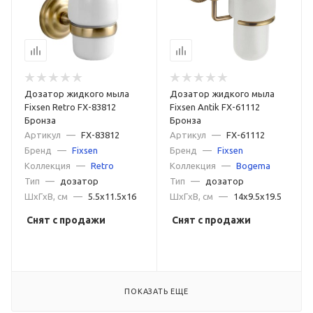
Дозатор жидкого мыла
Дозатор жидкого мыла
Fixsen Retro FX-83812
Fixsen Antik FX-61112
Бронза
Бронза
Артикул
—
FX-83812
Артикул
—
FX-61112
Бренд
—
Fixsen
Бренд
—
Fixsen
Коллекция
—
Retro
Коллекция
—
Bogema
Тип
—
дозатор
Тип
—
дозатор
ШxГxВ, см
—
5.5x11.5x16
ШxГxВ, см
—
14x9.5x19.5
Снят с продажи
Снят с продажи
ПОКАЗАТЬ ЕЩЕ