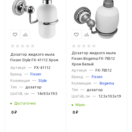
Дозатор жидкого мыла
Дозатор жидкого мыла
Fixsen Bogema FX-78512
Fixsen Style FX-41112 Хром
Хром Белый
Артикул
—
FX-41112
Артикул
—
FX-78512
Бренд
—
Fixsen
Бренд
—
Fixsen
Коллекция
—
Style
Коллекция
—
Bogema
Тип
—
дозатор
Тип
—
дозатор
ШxГxВ, см
—
14x9.5x19.5
ШxГxВ, см
—
12.5x10.5x19
Достаточно
Мало
0
₽
0
₽