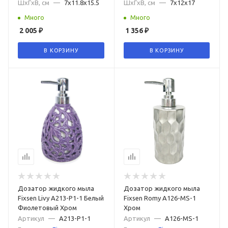
ШxГxВ, см
—
7x11.8x15.5
ШxГxВ, см
—
7x12x17
Много
Много
2 005
₽
1 356
₽
В КОРЗИНУ
В КОРЗИНУ
Дозатор жидкого мыла
Дозатор жидкого мыла
Fixsen Livy A213-P1-1 Белый
Fixsen Romy A126-MS-1
Фиолетовый Хром
Хром
Артикул
—
A213-P1-1
Артикул
—
A126-MS-1