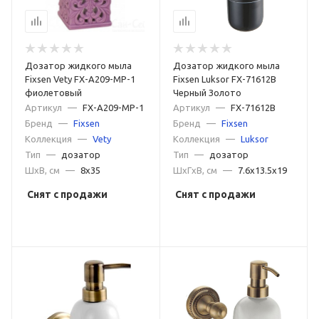
Дозатор жидкого мыла
Дозатор жидкого мыла
Fixsen Vety FX-A209-MP-1
Fixsen Luksor FX-71612B
фиолетовый
Черный Золото
Артикул
—
FX-A209-MP-1
Артикул
—
FX-71612B
Бренд
—
Fixsen
Бренд
—
Fixsen
Коллекция
—
Vety
Коллекция
—
Luksor
Тип
—
дозатор
Тип
—
дозатор
ШxВ, см
—
8x35
ШxГxВ, см
—
7.6x13.5x19
Снят с продажи
Снят с продажи