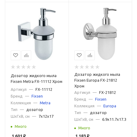
Дозатор жидкого мыла
Дозатор жидкого мыла
Fixsen Europa FX-21812
Fixsen Metra FX-11112 Хром
Хром
Артикул
—
FX-11112
Артикул
—
FX-21812
Бренд
—
Fixsen
Бренд
—
Fixsen
Коллекция
—
Metra
Коллекция
—
Europa
Тип
—
дозатор
Тип
—
дозатор
ШxГxВ, см
—
7x12x17
ШxГxВ, см
—
6.9x11.7x17.3
Много
Много
1 601
₽
1 183
₽