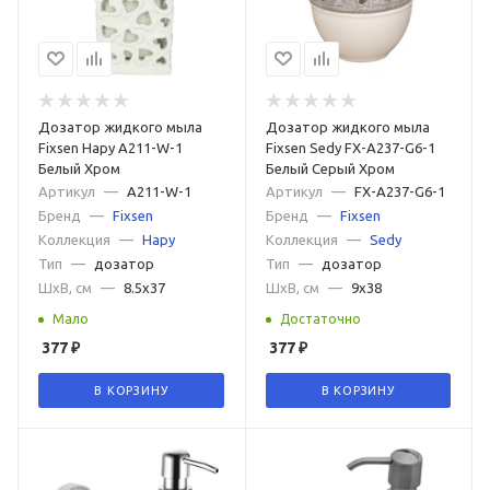
Дозатор жидкого мыла
Дозатор жидкого мыла
Fixsen Hapy A211-W-1
Fixsen Sedy FX-A237-G6-1
Белый Хром
Белый Серый Хром
Артикул
—
A211-W-1
Артикул
—
FX-A237-G6-1
Бренд
—
Fixsen
Бренд
—
Fixsen
Коллекция
—
Hapy
Коллекция
—
Sedy
Тип
—
дозатор
Тип
—
дозатор
ШxВ, см
—
8.5x37
ШxВ, см
—
9x38
Мало
Достаточно
377
₽
377
₽
В КОРЗИНУ
В КОРЗИНУ