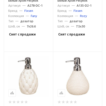
Белый Хром Рисунок
Белый Хром Рисунок
Артикул
—
A278-DC-1
Артикул
—
A135-D2-1
Бренд
—
Fixsen
Бренд
—
Fixsen
Коллекция
—
Fany
Коллекция
—
Rozy
Тип
—
дозатор
Тип
—
дозатор
ШxВ, см
—
7x26.6
ШxВ, см
—
7.5x30
Снят с продажи
Снят с продажи