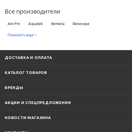
Все производители
Am.Pm
Aquatek
Bemeta
Benesque
Bronze de Luxe
Показать еще
Duravit
Fixsen
Grohe
Hansgrohe
Iddis
Keuco
Kludi
Lemark
Ravak
Rush
Sapho
Timo
TW
ДОСТАВКА И ОПЛАТА
Villeroy & Boch
Webert
WHITECROSS
КАТАЛОГ ТОВАРОВ
БРЕНДЫ
АКЦИИ И СПЕЦПРЕДЛОЖЕНИЯ
НОВОСТИ МАГАЗИНА