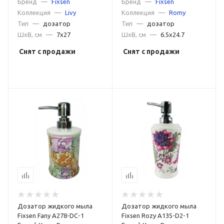
Бренд
—
Fixsen
Бренд
—
Fixsen
Коллекция
—
Livy
Коллекция
—
Romy
Тип
—
дозатор
Тип
—
дозатор
ШxВ, см
—
7x27
ШxВ, см
—
6.5x24.7
Снят с продажи
Снят с продажи
Дозатор жидкого мыла
Дозатор жидкого мыла
Fixsen Fany A278-DC-1
Fixsen Rozy A135-D2-1