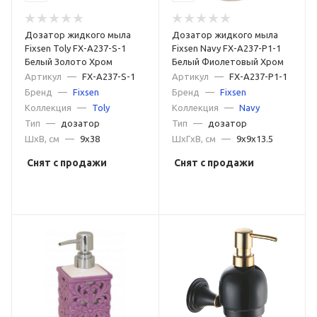
Дозатор жидкого мыла
Дозатор жидкого мыла
Fixsen Toly FX-A237-S-1
Fixsen Navy FX-A237-P1-1
Белый Золото Хром
Белый Фиолетовый Хром
Артикул
—
FX-A237-S-1
Артикул
—
FX-A237-P1-1
Бренд
—
Fixsen
Бренд
—
Fixsen
Коллекция
—
Toly
Коллекция
—
Navy
Тип
—
дозатор
Тип
—
дозатор
ШxВ, см
—
9x38
ШxГxВ, см
—
9x9x13.5
Снят с продажи
Снят с продажи