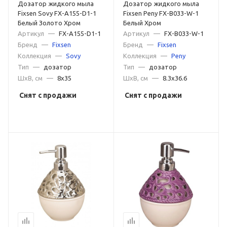
Дозатор жидкого мыла
Дозатор жидкого мыла
Fixsen Sovy FX-A155-D1-1
Fixsen Peny FX-B033-W-1
Белый Золото Хром
Белый Хром
Артикул
—
FX-A155-D1-1
Артикул
—
FX-B033-W-1
Бренд
—
Fixsen
Бренд
—
Fixsen
Коллекция
—
Sovy
Коллекция
—
Peny
Тип
—
дозатор
Тип
—
дозатор
ШxВ, см
—
8x35
ШxВ, см
—
8.3x36.6
Снят с продажи
Снят с продажи