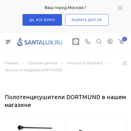
Ваш город Москва ?
ДА, ВСЕ ВЕРНО
ВЫБРАТЬ ДРУГОЙ
0
—
—
—
Главная
Производители
Wonzon & Woghand
Wonzon & Woghand DORTMUND
Полотенцесушители DORTMUND в нашем
магазине