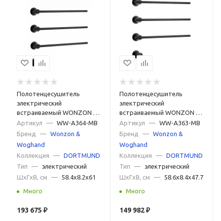
Полотенцесушитель
Полотенцесушитель
электрический
электрический
встраиваемый WONZON &
встраиваемый WONZON &
WOGHAND DORTMUND,
WOGHAND DORTMUND,
Артикул
—
WW-A364-MB
Артикул
—
WW-A363-MB
Черный матовый (WW-
Черный матовый (WW-
Бренд
—
Wonzon &
Бренд
—
Wonzon &
A364-MB)
A363-MB)
Woghand
Woghand
Коллекция
—
DORTMUND
Коллекция
—
DORTMUND
Тип
—
электрический
Тип
—
электрический
ШxГxВ, см
—
58.4x8.2x61
ШxГxВ, см
—
58.6x8.4x47.7
Много
Много
193 675
₽
149 982
₽