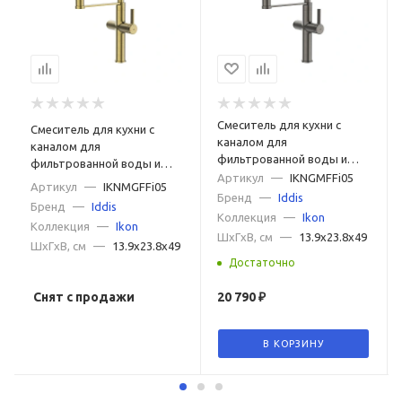
Смеситель для кухни с
Смеситель для кухни с
каналом для
каналом для
фильтрованной воды и
фильтрованной воды и
гибким изливом IDDIS Ikon
Артикул
—
IKNGMFFi05
гибким изливом IDDIS Ikon
Артикул
—
IKNMGFFi05
IKNGMFFi05 графит
Бренд
—
Iddis
IKNMGFFi05 золото
Бренд
—
Iddis
матовое
Коллекция
—
Ikon
Коллекция
—
Ikon
ШxГxВ, см
—
13.9x23.8x49
ШxГxВ, см
—
13.9x23.8x49
Достаточно
Снят с продажи
20 790
₽
В КОРЗИНУ