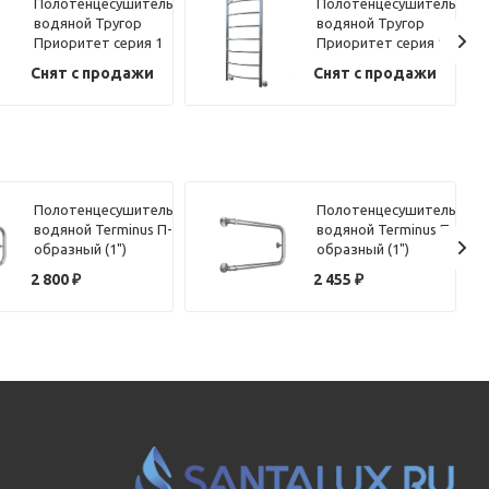
Полотенцесушитель
Полотенцесушитель
водяной Тругор
водяной Тругор
Приоритет серия 1
Приоритет серия 1
73,6х50 хром, с
100х50 хром
Снят с продажи
Снят с продажи
полкой,
подключение
правое
Полотенцесушитель
Полотенцесушитель
водяной Terminus П-
водяной Terminus П-
образный (1")
образный (1")
320х70
320х60
2 800
₽
2 455
₽