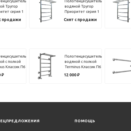
енцесушитель
Полотенцесушитель
ой Тругор
водяной Тругор
итет серия 1
Приоритет серия 1
50 хром
73,6х50 хром, с
с продажи
Снят с продажи
полкой,
подключение левое
енцесушитель
Полотенцесушитель
ой с полкой
водяной с полкой
nus Классик П6
Terminus Классик П6
40х60
0
₽
12 000
₽
ПЕЦПРЕДЛОЖЕНИЯ
ПОМОЩЬ