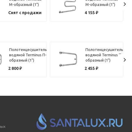
М-образный (1")
М-образный (1")
60х40
50х70
Снят с продажи
4 155
₽
Полотенцесушитель
Полотенцесушитель
водяной Terminus П-
водяной Terminus П-
образный (1")
образный (1")
320х70
320х60
2 800
₽
2 455
₽
ных