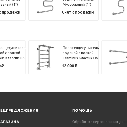
азный (1")
М-образный (1")
60х50
с продажи
Снят с продажи
енцесушитель
Полотенцесушитель
ой с полкой
водяной с полкой
nus Классик П6
Terminus Классик П6
40х60
0
₽
12 000
₽
ПЕЦПРЕДЛОЖЕНИЯ
ПОМОЩЬ
АГАЗИНА
Обработка персональных дан