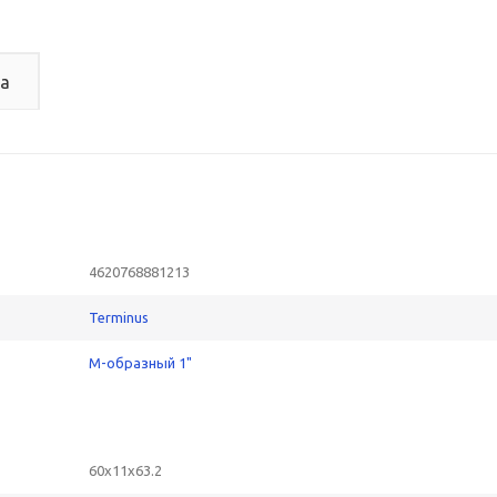
а
4620768881213
Terminus
М-образный 1"
60x11x63.2