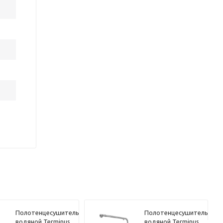
Полотенцесушитель
Полотенцесушитель
водяной Terminus
водяной Terminus