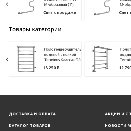
М-образный (1")
М-обр
60х70
60х60
Снят с продажи
Снят 
Товары категории
ель
Полотенцесушитель
Полот
 П-
водяной с полкой
водян
х50
Terminus Классик П8
Termi
50х80
50х60
15 250
₽
12 79
ДОСТАВКА И ОПЛАТА
АКЦИИ И С
КАТАЛОГ ТОВАРОВ
НОВОСТИ М