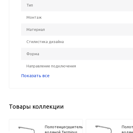
Тип
Монтаж
Материал
Стилистика дизайна
Форма
Направление подключения
Показать все
Товары коллекции
ель
Полотенцесушитель
Полот
s
водяной Terminus
водян