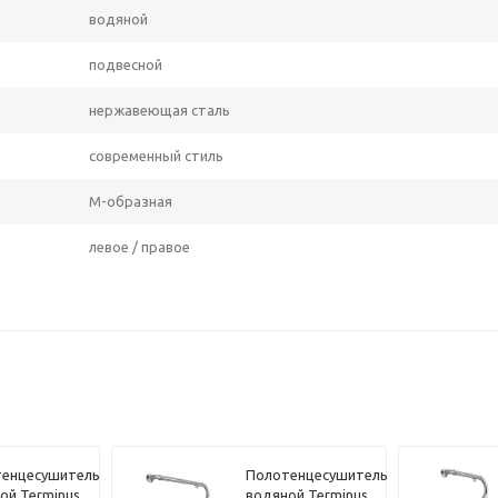
водяной
подвесной
нержавеющая сталь
современный стиль
M-образная
левое / правое
енцесушитель
Полотенцесушитель
ой Terminus
водяной Terminus