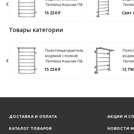
 П6
Terminus Классик П8
Termi
й
50х80
50х80
15 250
₽
Снят 
Товары категории
ель
Полотенцесушитель
Полот
 П-
водяной с полкой
водян
х50
Terminus Классик П8
Termi
50х80
50х60
15 250
₽
12 79
ДОСТАВКА И ОПЛАТА
АКЦИИ И С
КАТАЛОГ ТОВАРОВ
НОВОСТИ М