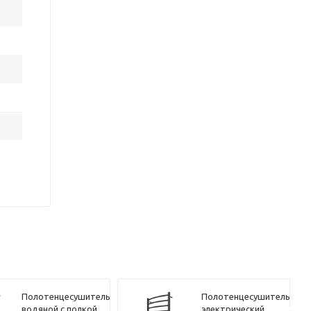
Полотенцесушитель
Полотенцесушитель
водяной с полкой
электрический