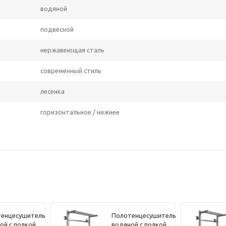
водяной
подвесной
нержавеющая сталь
современный стиль
лесенка
горизонтальное / нижнее
енцесушитель
Полотенцесушитель
ой с полкой
водяной с полкой