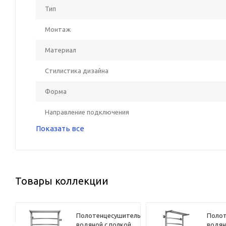
Тип
Монтаж
Материал
Стилистика дизайна
Форма
Направление подключения
Показать все
Товары коллекции
ель
Полотенцесушитель
Полот
водяной с полкой
водян