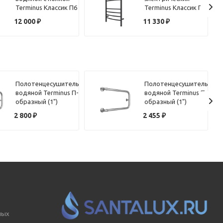
Terminus Классик П6
Terminus Классик П8
40х60
50х80 КС, черный
12 000
₽
11 330
₽
муар
Полотенцесушитель
Полотенцесушитель
водяной Terminus П-
водяной Terminus П-
образный (1")
образный (1")
320х70
320х60
2 800
₽
2 455
₽
ных