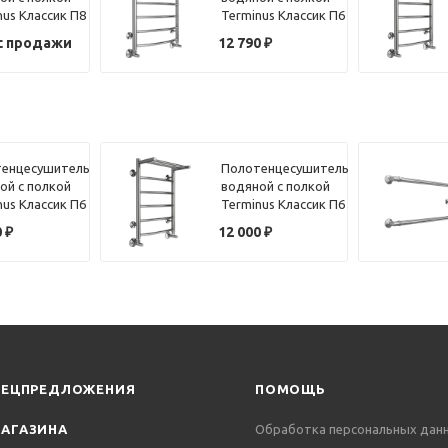
nus Классик П8
Terminus Классик П6
50х60
с продажи
12 790
₽
енцесушитель
Полотенцесушитель
ой с полкой
водяной с полкой
nus Классик П6
Terminus Классик П6
40х60
0
₽
12 000
₽
ПЕЦПРЕДЛОЖЕНИЯ
ПОМОЩЬ
АГАЗИНА
Обработка персональных дан