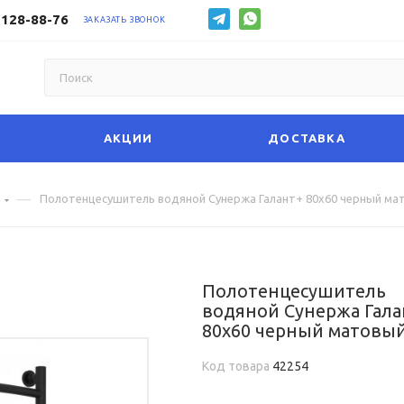
 128-88-76
ЗАКАЗАТЬ ЗВОНОК
АКЦИИ
ДОСТАВКА
—
е
Полотенцесушитель водяной Сунержа Галант+ 80х60 черный ма
Полотенцесушитель
водяной Сунержа Гала
80х60 черный матовы
Код товара
42254