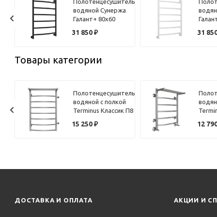
ель
Полотенцесушитель
Полот
а
водяной Сунержа
водян
Галант+ 80х60
Галан
черный матовый
белый
31 850
₽
31 85
Товары категории
ель
Полотенцесушитель
Полот
 П-
водяной с полкой
водян
х60
Terminus Классик П8
Termi
50х80
50х60
15 250
₽
12 79
ДОСТАВКА И ОПЛАТА
АКЦИИ И С