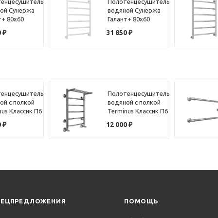
енцесушитель
Полотенцесушитель
ой Сунержа
водяной Сунержа
т+ 80х60
Галант+ 80х60
 матовый
белый
0
₽
31 850
₽
енцесушитель
Полотенцесушитель
ой с полкой
водяной с полкой
nus Классик П6
Terminus Классик П6
40х60
0
₽
12 000
₽
ПЕЦПРЕДЛОЖЕНИЯ
ПОМОЩЬ