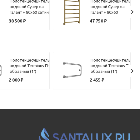
Полотенцесушитель
Полотенцесушитель
водяной Сунержа
водяной Сунержа
Галант+ 80х60 сатин
Галант+ 80х60
состаренная бронза
38 500
₽
47 750
₽
Полотенцесушитель
Полотенцесушитель
водяной Terminus П-
водяной Terminus П-
образный (1")
образный (1")
320х70
320х60
2 800
₽
2 455
₽