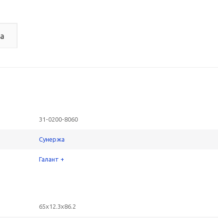
а
31-0200-8060
Сунержа
Галант +
65x12.3x86.2