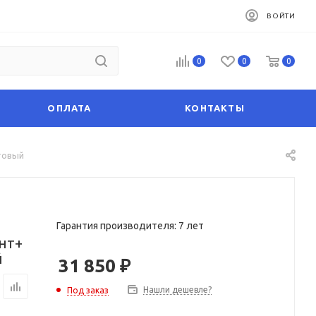
ВОЙТИ
0
0
0
ОПЛАТА
КОНТАКТЫ
товый
Гарантия производителя: 7 лет
нт+
й
31 850
₽
Нашли дешевле?
Под заказ