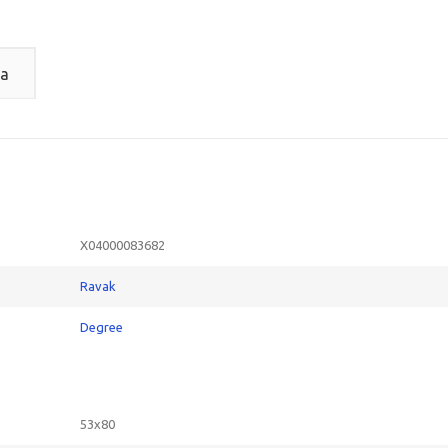
а
X04000083682
Ravak
Degree
53x80