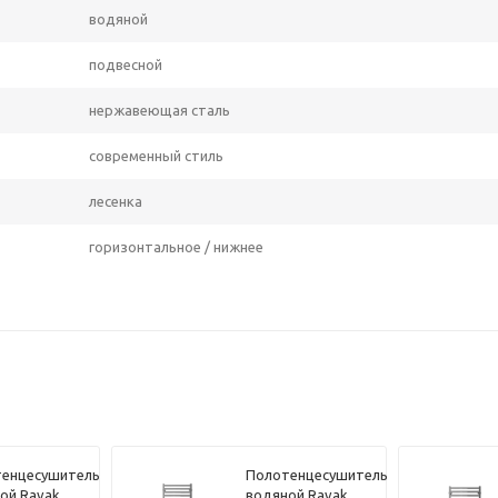
водяной
подвесной
нержавеющая сталь
современный стиль
лесенка
горизонтальное / нижнее
енцесушитель
Полотенцесушитель
ой Ravak
водяной Ravak