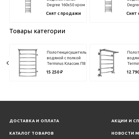
Degree 160х50 хром
Degre
Снят с продажи
Снят 
Товары категории
ель
Полотенцесушитель
Полот
 П-
водяной с полкой
водян
х50
Terminus Классик П8
Termi
50х80
50х60
15 250
₽
12 79
ДОСТАВКА И ОПЛАТА
АКЦИИ И С
КАТАЛОГ ТОВАРОВ
НОВОСТИ М