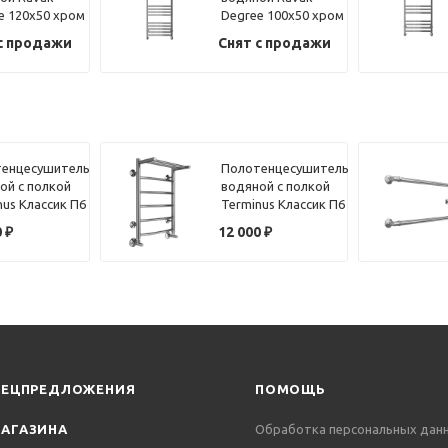
e 120х50 хром
Degree 100х50 хром
с продажи
Снят с продажи
енцесушитель
Полотенцесушитель
ой с полкой
водяной с полкой
nus Классик П6
Terminus Классик П6
40х60
0
₽
12 000
₽
ПЕЦПРЕДЛОЖЕНИЯ
ПОМОЩЬ
АГАЗИНА
Обработка персональных дан