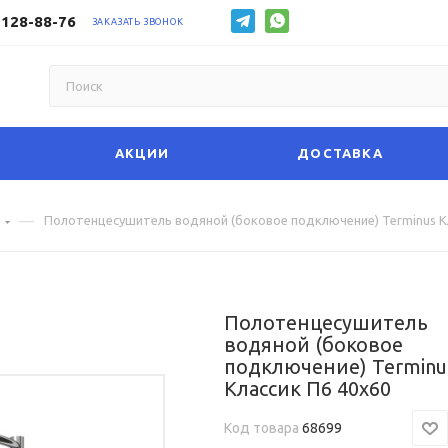
 128-88-76
ЗАКАЗАТЬ ЗВОНОК
АКЦИИ
ДОСТАВКА
—
е
Полотенцесушитель водяной (боковое подключение) Terminus К
Полотенцесушитель
водяной (боковое
подключение) Terminu
Классик П6 40х60
Код товара
68699