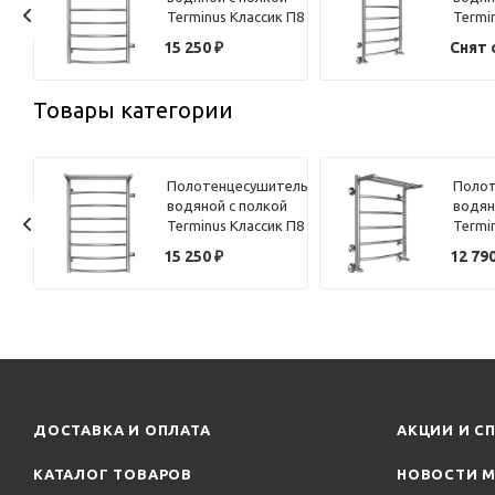
 П6
Terminus Классик П8
Termi
й
50х80
50х80
15 250
₽
Снят 
Товары категории
ель
Полотенцесушитель
Полот
 П-
водяной с полкой
водян
х50
Terminus Классик П8
Termi
50х80
50х60
15 250
₽
12 79
ДОСТАВКА И ОПЛАТА
АКЦИИ И С
КАТАЛОГ ТОВАРОВ
НОВОСТИ М