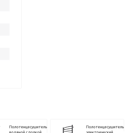
Полотенцесушитель
Полотенцесушитель
водяной с полкой
электрический