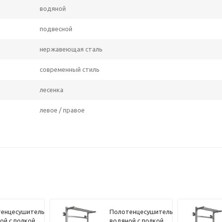
водяной
подвесной
нержавеющая сталь
современный стиль
лесенка
левое / правое
енцесушитель
Полотенцесушитель
ой с полкой
водяной с полкой