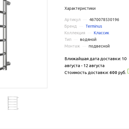
Характеристики
Артикул
—
4670078530196
Бренд
—
Terminus
Коллекция
—
Классик
Тип
—
водяной
Монтаж
—
подвесной
Ближайшая дата доставки: 10
августа - 12 августа
Стоимость доставки:
600
руб.