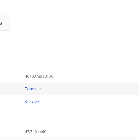
а
4670078530196
Terminus
Классик
47.7x8.4x60