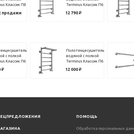
nus Классик П8
Terminus Классик П6
50х60
с продажи
12 790
₽
енцесушитель
Полотенцесушитель
ой с полкой
водяной с полкой
nus Классик П6
Terminus Классик П6
40х60
0
₽
12 000
₽
ПЕЦПРЕДЛОЖЕНИЯ
ПОМОЩЬ
АГАЗИНА
Обработка персональных дан