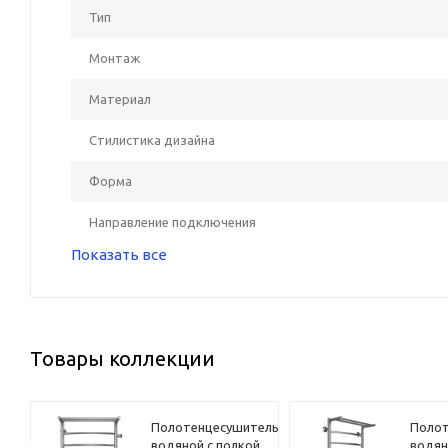
Тип
Монтаж
Материал
Стилистика дизайна
Форма
Направление подключения
Показать все
Товары коллекции
ель
Полотенцесушитель
Полот
водяной с полкой
водян