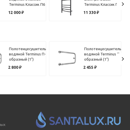
Terminus Классик П6
Terminus Классик П8
40х60
50х80 КС, черный
12 000
₽
11 330
₽
муар
Полотенцесушитель
Полотенцесушитель
водяной Terminus П-
водяной Terminus П-
образный (1")
образный (1")
320х70
320х60
2 800
₽
2 455
₽
ных