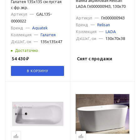
Ванна акриловая Relisan
Галатея 135x135 см пустая
LADA Гл000000943, 130x70
с фр.экр.
Артикул
—
GAL135-
Артикул
—
Гл000000943
0000022
Бренд
—
Relisan
Бренд
—
Aquatek
Коллекция
—
LADA
Коллекция
—
Галатея
ДxШxГ, см
—
130x70x38
ДxШxГ, см
—
135x135x47
Достаточно
54 430
₽
Снят с продажи
В КОРЗИНУ