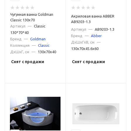
Чугунная ванна Goldman
Акриловая ванна ABBER
Classic 130х70
AB9203-1.3
Артикул
—
Classic
Артикул
—
AB9203-1.3
130*70*40
Бренд
—
Abber
Бренд
—
Goldman
ДxШxГxВ, см
—
Коллекция
—
Classic
130x70x45.6x60
ДxШxГ, см
—
130x70x40
Снят с продажи
Снят с продажи