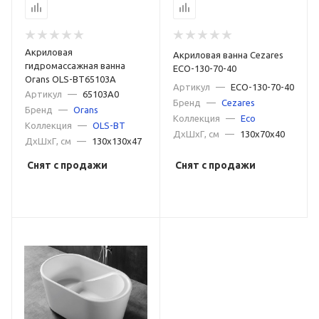
Акриловая
Акриловая ванна Cezares
гидромассажная ванна
ECO-130-70-40
Orans OLS-BT65103A
Артикул
—
ECO-130-70-40
Артикул
—
65103A0
Бренд
—
Cezares
Бренд
—
Orans
Коллекция
—
Eco
Коллекция
—
OLS-BT
ДxШxГ, см
—
130x70x40
ДxШxГ, см
—
130x130x47
Снят с продажи
Снят с продажи