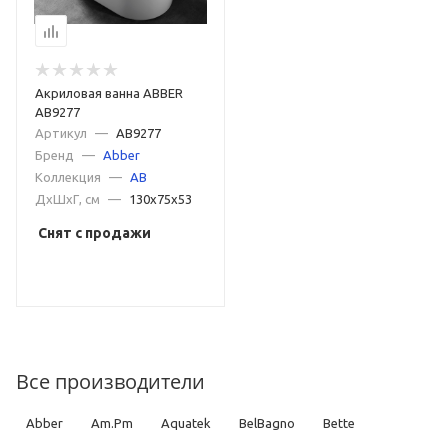
Акриловая ванна ABBER
AB9277
Артикул
—
AB9277
Бренд
—
Abber
Коллекция
—
AB
ДxШxГ, см
—
130x75x53
Снят с продажи
Все производители
Abber
Am.Pm
Aquatek
BelBagno
Bette