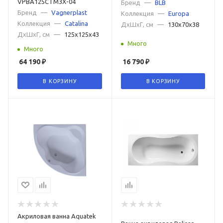
VPBA125CTM3X-04
Бренд
—
BLB
Бренд
—
Vagnerplast
Коллекция
—
Europa
Коллекция
—
Catalina
ДxШxГ, см
—
130x70x38
ДxШxГ, см
—
125x125x43
Много
Много
64 190
₽
16 790
₽
В КОРЗИНУ
В КОРЗИНУ
Акриловая ванна Aquatek