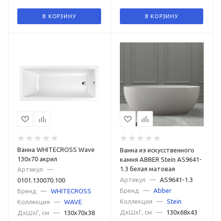
В КОРЗИНУ
В КОРЗИНУ
Ванна WHITECROSS Wave
Ванна из искусственного
130x70 акрил
камня ABBER Stein AS9641-
1.3 белая матовая
Артикул
—
Артикул
—
AS9641-1.3
0101.130070.100
Бренд
—
Abber
Бренд
—
WHITECROSS
Коллекция
—
Stein
Коллекция
—
WAVE
ДxШxГ, см
—
130x68x43
ДxШxГ, см
—
130x70x38