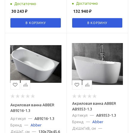
Достаточно
Достаточно
30 243
₽
132 940
₽
В КОРЗИНУ
В КОРЗИНУ
Акриловая ванна ABBER
Акриловая ванна ABBER
AB9353-1.3
AB9216-1.3
Артикул
—
AB9353-1.3
Артикул
—
AB9216-1.3
Бренд
—
Abber
Бренд
—
Abber
ДxШxГxВ, см
—
ДxШxГ, см
—
130x70x45.6