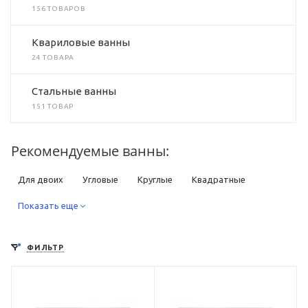
156 ТОВАРОВ
Квариловые ванны
24 ТОВАРА
Стальные ванны
151 ТОВАР
Рекомендуемые ванны:
Для двоих
Угловые
Круглые
Квадратные
Прямоугольные
Показать еще
Овальные
Асимметричные
Отдельностоящие
Встраиваемые
Пристенные
ФИЛЬТР
В стиле ретро
В современном стиле
В классическом стиле
В стиле лофт
Дизайнерские