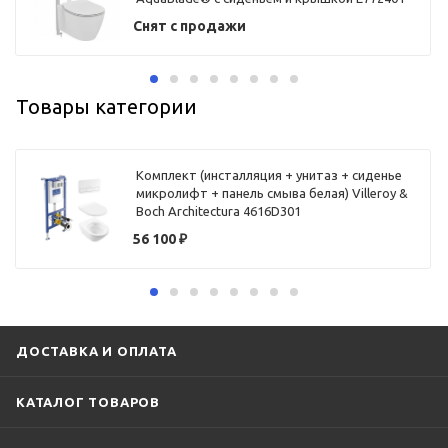
CONNECT, встраиваемой инсталляцией
Снят с продажи
R020467 PROSYS FRAME 120 M и
механической панелью смыва R0115AA
OLEAS™ M1
Товары категории
Комплект (инсталляция + унитаз + сиденье
микролифт + панель смыва белая) Villeroy &
Boch Architectura 4616D301
56 100
₽
ДОСТАВКА И ОПЛАТА
КАТАЛОГ ТОВАРОВ