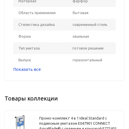
Материал
фарфор
Область применения
бытовая
Стилистика дизайна
современный стиль
Форма
овальная
Тип унитаза
готовое решение
Выпуск
горизонтальный
Показать все
Товары коллекции
Промо-комплект 4 в 1 Ideal Standard с
подвесным унитазом E047901 CONNECT
AquaBlade® с сиденьем и крышкой E772401