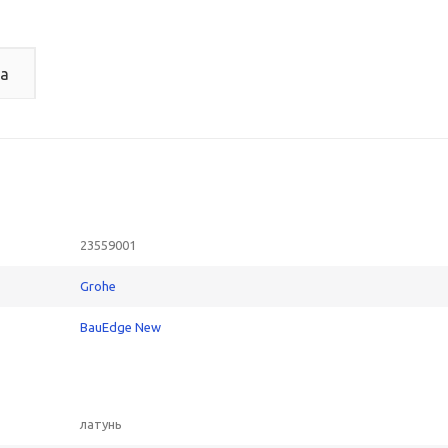
а
23559001
Grohe
BauEdge New
латунь