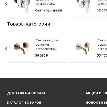
BauEdge New
Grohe
29078001 хром
New 2
и
Снят с продажи
12 63
хром
Товары категории
Смеситель для
Смеси
раковины
раков
e
встраиваемый
встра
Benesque Lumiere
Benes
36 680
₽
33 40
10010306 бронза
10010
брашированная
браши
ДОСТАВКА И ОПЛАТА
АКЦИИ И С
КАТАЛОГ ТОВАРОВ
НОВОСТИ М