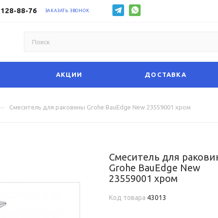
 128-88-76
ЗАКАЗАТЬ ЗВОНОК
АКЦИИ
ДОСТАВКА
—
Смеситель для раковины Grohe BauEdge New 23559001 хром
Смеситель для раков
Grohe BauEdge New
23559001 хром
Код товара
43013