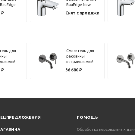
 BauEdge
BauEdge New
9079001
20421001 хром
9
₽
Снят с продажи
тель для
Смеситель для
ины
раковины
иваемый
встраиваемый
que Lumiere
Benesque Lumiere
0
₽
36 680
₽
304 латунь
10010303
рованная
брашированный
черный
ПЕЦПРЕДЛОЖЕНИЯ
ПОМОЩЬ
АГАЗИНА
Обработка персональных дан