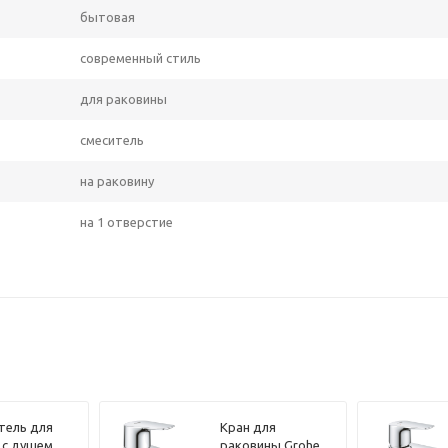
бытовая
современный стиль
для раковины
смеситель
на раковину
на 1 отверстие
тель для
Кран для
 с душем
раковины Grohe