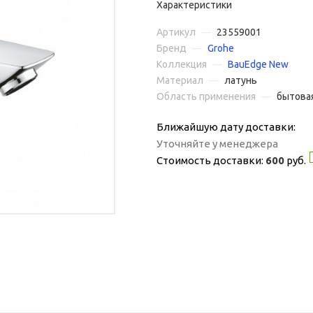
Характеристики
Артикул
—
23559001
Бренд
—
Grohe
Коллекция
—
BauEdge New
Материал
—
латунь
Область применения
—
бытова
Ближайшую дату доставки:
Уточняйте у менеджера
Стоимость доставки:
600
руб.