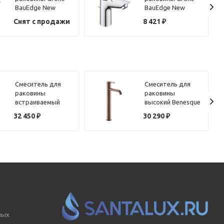
BauEdge New
BauEdge New
23895001 хром
23894001 хром
Снят с продажи
8 421
₽
Смеситель для
Смеситель для
раковины
раковины
встраиваемый
высокий Benesque
Benesque Lumiere
Lumiere 10010206
32 450
₽
30 290
₽
10010302
бронза
брашированный
брашированная
никель
ных