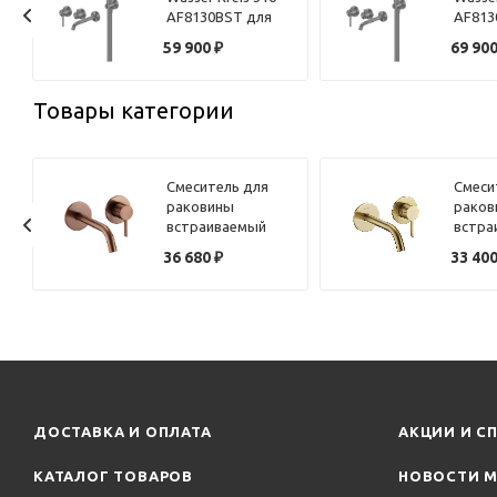
AF8130BST для
AF813
ванны скрытого
ванны
59 900
₽
69 90
я
монтажа, сталь
монта
брашированная
оруже
браши
Товары категории
Смеситель для
Смеси
раковины
раков
e
встраиваемый
встра
Benesque Lumiere
Benes
36 680
₽
33 40
10010306 бронза
10010
брашированная
браши
ДОСТАВКА И ОПЛАТА
АКЦИИ И С
КАТАЛОГ ТОВАРОВ
НОВОСТИ М