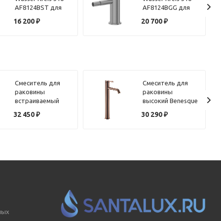
AF8124BST для
AF8124BGG для
биде, сталь
биде, оружейная
16 200
₽
20 700
₽
брашированная
сталь
брашированная
Смеситель для
Смеситель для
раковины
раковины
встраиваемый
высокий Benesque
Benesque Lumiere
Lumiere 10010206
32 450
₽
30 290
₽
10010302
бронза
брашированный
брашированная
никель
ных