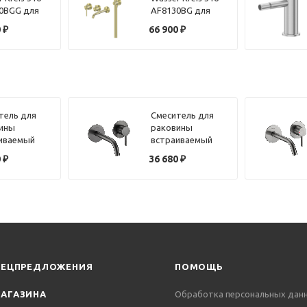
0BGG для
AF8130BG для
 скрытого
ванны скрытого
0
₽
66 900
₽
жа,
монтажа, золото
йная сталь
брашированное
рованная
тель для
Смеситель для
ины
раковины
иваемый
встраиваемый
que Lumiere
Benesque Lumiere
0
₽
36 680
₽
304 латунь
10010303
рованная
брашированный
черный
ПЕЦПРЕДЛОЖЕНИЯ
ПОМОЩЬ
АГАЗИНА
Обработка персональных дан