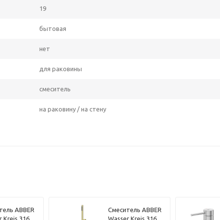
19
бытовая
нет
для раковины
смеситель
на раковину / на стену
тель ABBER
Смеситель ABBER
 Kreis 316
Wasser Kreis 316