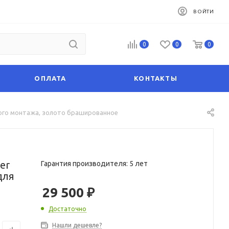
ВОЙТИ
0
0
0
ОПЛАТА
КОНТАКТЫ
того монтажа, золото брашированное
er
Гарантия производителя: 5 лет
для
29 500
₽
Достаточно
Нашли дешевле?