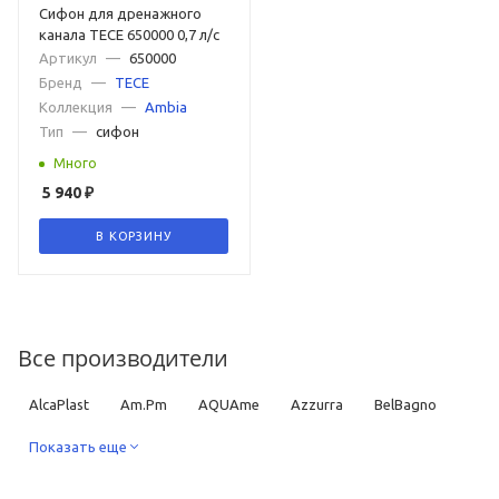
Сифон для дренажного
канала TECE 650000 0,7 л/с
Артикул
—
650000
Бренд
—
TECE
Коллекция
—
Ambia
Тип
—
сифон
Много
5 940
₽
В КОРЗИНУ
Все производители
AlcaPlast
Am.Pm
AQUAme
Azzurra
BelBagno
Benesque
Показать еще
Ceramica Nova
Cezares
DQ
Geberit
GID
Globo
Grohe
GSI
Hansgrohe
Iddis