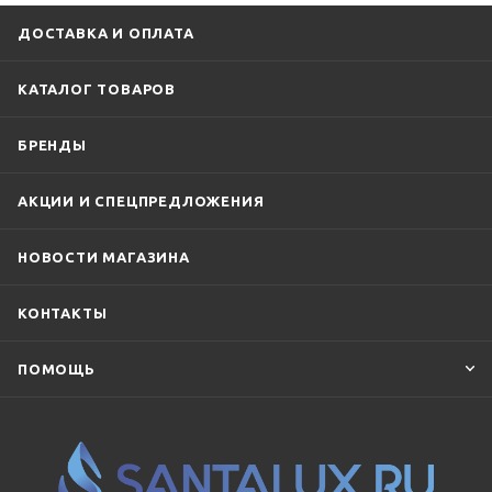
Ideal Standard
Jacob Delafon
Kaldewei
Kerasan
ДОСТАВКА И ОПЛАТА
Kludi
Laufen
Lemark
Rav Slezak
Ravak
КАТАЛОГ ТОВАРОВ
SantiLine
Simas
TECE
Timo
TOTO
Vega
БРЕНДЫ
Viega
Villeroy & Boch
Vincea
Vitra
Webert
АКЦИИ И СПЕЦПРЕДЛОЖЕНИЯ
НОВОСТИ МАГАЗИНА
КОНТАКТЫ
ПОМОЩЬ