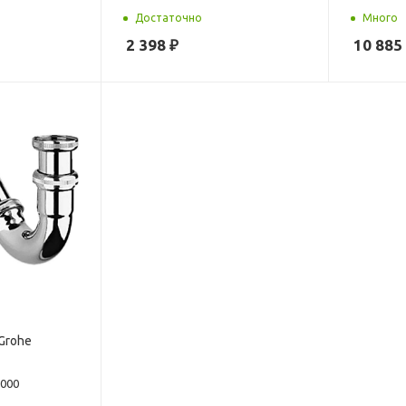
Достаточно
Много
2 398
₽
10 885
Grohe
000