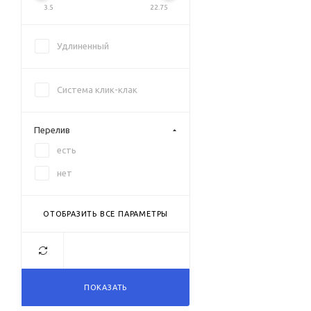
розовый матовый
3.5
22.75
светло-серый матовый
Удлиненный
серый
серый матовый
Система клик-клак
сталь
темно-серый матовый
Перелив
хром глянцевый
есть
черный
нет
черный брашированный
черный матовый
ОТОБРАЗИТЬ ВСЕ ПАРАМЕТРЫ
ПОКАЗАТЬ