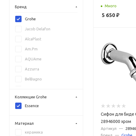
Много
Бренд
5 650
₽
Grohe
Jacob Delafon
AlcaPlast
Am.Pm
AQUAme
Azzurra
BelBagno
Benesque
Коллекции Grohe
Ceramica Nova
Essence
Cezares
Сифон для биде 
DQ
28946000 хром
Материал
Артикул
—
28946
Geberit
керамика
Бренд
—
Grohe