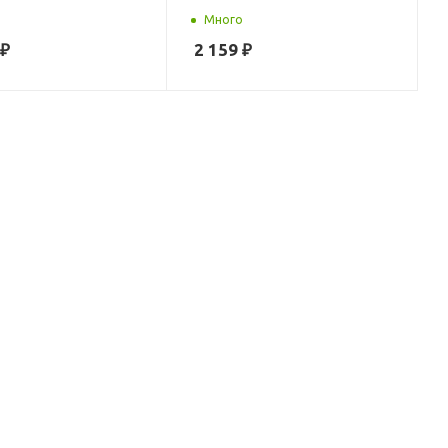
Много
₽
2 159
₽