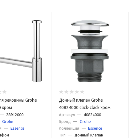
я раковины Grohe
Донный клапан Grohe
0 хром
40824000 click-clack хром
—
28912000
Артикул
—
40824000
Grohe
Бренд
—
Grohe
я
—
Essence
Коллекция
—
Essence
ифон
Тип
—
донный клапан