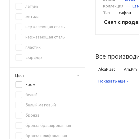
GID
Коллекция
—
Ess
латунь
Тип
—
сифон
Globo
металл
Снят с прод
GSI
нержавеющая сталь
Hansgrohe
нержавеющая сталь
Iddis
пластик
Ideal Standard
Все производ
фарфор
Kaldewei
AlcaPlast
Am.Pm
Kerasan
Цвет
GSI
Показать еще
Hansgrohe
хром
Kludi
SantiLine
Simas
белый
Laufen
белый матовый
Lemark
бронза
Rav Slezak
бронза брашированная
Ravak
бронза шлифованная
SantiLine