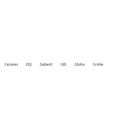
Cezares
DQ
Geberit
GID
Globo
Grohe
Kludi
Laufen
Lemark
Rav Slezak
Ravak
ncea
Vitra
Webert