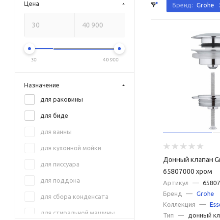
Цена
Бренд:
Grohe
30
40 900
Назначение
для раковины
для биде
для ванны
для кухонной мойки
Донный клапан G
для писсуара
65807000 хром
для поддона
Артикул
—
65807
Бренд
—
Grohe
для сбора конденсата
Коллекция
—
Ess
для стиральной машины
Тип
—
донный кл