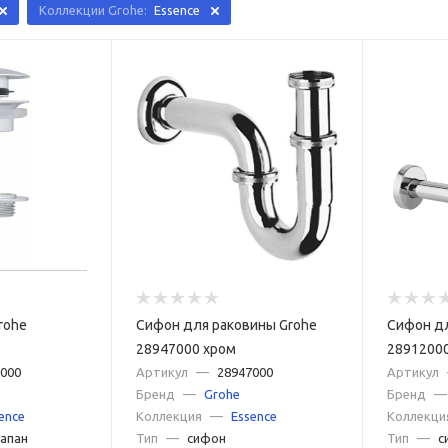
Коллекции Grohe:
Essence
rohe
Сифон для раковины Grohe
Сифон дл
28947000 хром
2891200
000
Артикул
—
28947000
Артикул
Бренд
—
Grohe
Бренд
—
ence
Коллекция
—
Essence
Коллекци
апан
Тип
—
сифон
Тип
—
с