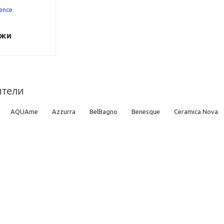
ence
ажи
ители
AQUAme
Azzurra
BelBagno
Benesque
Ceramica Nova
Iddis
Ideal Standard
Jacob Delafon
Kaldewei
Kerasan
TECE
Timo
TOTO
Vega
Viega
Villeroy & Boch
Vi