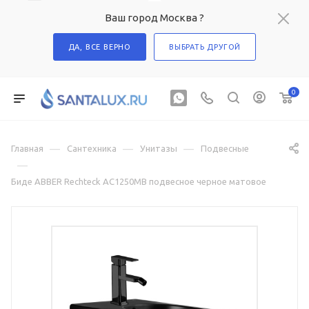
Ваш город Москва ?
ДА, ВСЕ ВЕРНО
ВЫБРАТЬ ДРУГОЙ
0
—
—
—
Главная
Сантехника
Унитазы
Подвесные
—
Биде ABBER Rechteck AC1250MB подвесное черное матовое