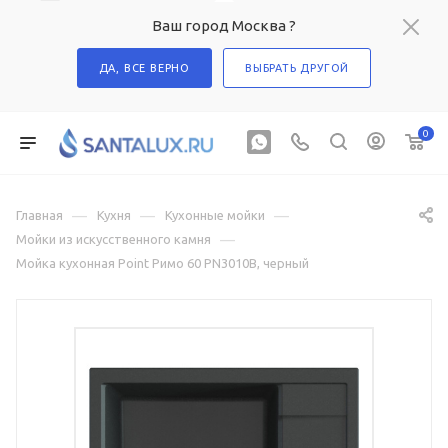
Ваш город Москва ?
ДА, ВСЕ ВЕРНО
ВЫБРАТЬ ДРУГОЙ
0
—
—
—
Главная
Кухня
Кухонные мойки
—
Мойки из искусственного камня
Мойка кухонная Point Римо 60 PN3010B, черный