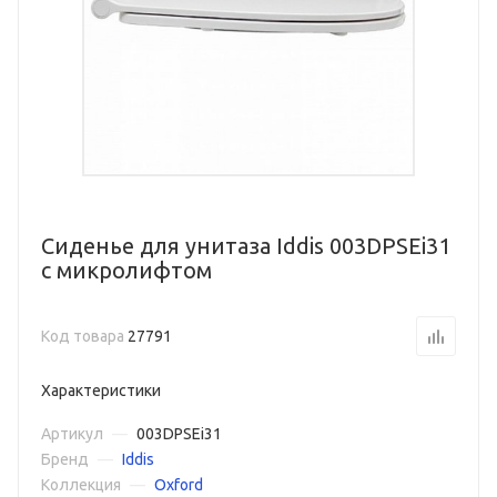
Сиденье для унитаза Iddis 003DPSEi31
с микролифтом
Код товара
27791
Характеристики
Артикул
—
003DPSEi31
Бренд
—
Iddis
Коллекция
—
Oxford