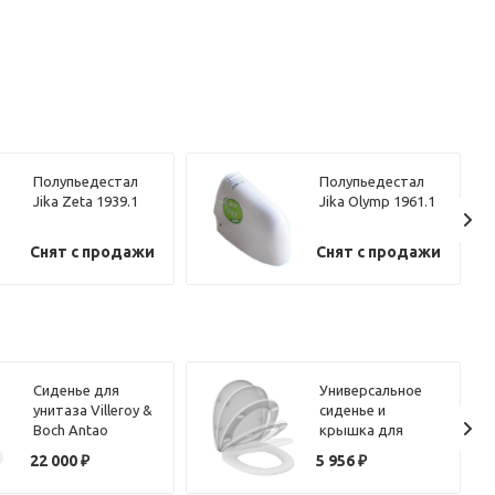
Полупьедестал
Полупьедестал
Jika Zeta 1939.1
Jika Olymp 1961.1
Снят с продажи
Снят с продажи
Сиденье для
Универсальное
унитаза Villeroy &
сиденье и
Boch Antao
крышка для
8M67S1R1 с
унитазов
22 000
₽
5 956
₽
микролифтом
овальной формы
OCEANE W300201