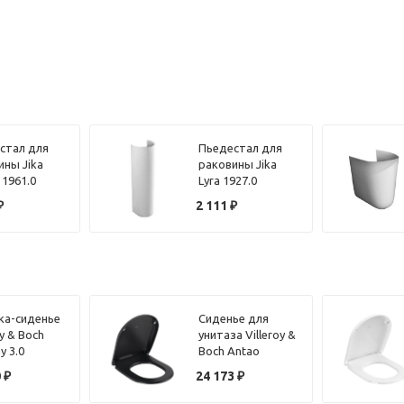
стал для
Пьедестал для
ины Jika
раковины Jika
 1961.0
Lyra 1927.0
₽
2 111
₽
а-сиденье
Сиденье для
oy & Boch
унитаза Villeroy &
y 3.0
Boch Antao
1i4 с
8M67S1R7 черный
0
₽
24 173
₽
лифтом,
матовый, с
 хром
микролифтом