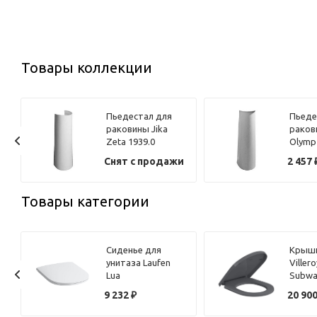
Товары коллекции
Пьедестал для
Пьеде
раковины Jika
раков
Zeta 1939.0
Olymp
и
Снят с продажи
2 457
Товары категории
Сиденье для
Крышк
унитаза Laufen
Viller
Lua
Subwa
8.9108.3.000.000.1
8M42S
9 232
₽
20 90
петли хром, с
микро
микролифтом
петли