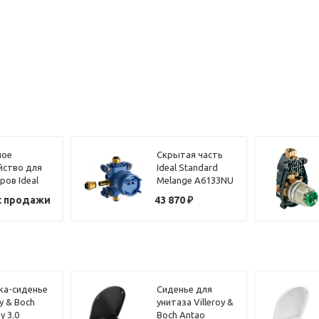
ное
Скрытая часть
йство для
Ideal Standard
ров Ideal
Melange A6133NU
ard B7120AA
с продажи
43 870
₽
атическое
а-сиденье
Сиденье для
oy & Boch
унитаза Villeroy &
y 3.0
Boch Antao