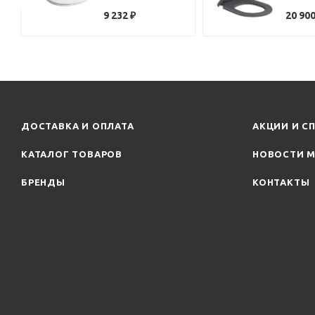
8.9108.3.000.000.1
8M42S
9 232
₽
20 90
петли хром, с
микро
микролифтом
петли
ДОСТАВКА И ОПЛАТА
АКЦИИ И С
КАТАЛОГ ТОВАРОВ
НОВОСТИ М
БРЕНДЫ
КОНТАКТЫ