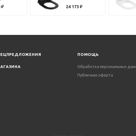
1i4 с
8M67S1R7 черный
0
₽
24 173
₽
лифтом,
матовый, с
 хром
микролифтом
ПЕЦПРЕДЛОЖЕНИЯ
ПОМОЩЬ
АГАЗИНА
Обработка персональных дан
Публичная оферта