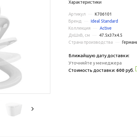
Характеристики
Артикул
—
K706101
Бренд
—
Ideal Standard
Коллекция
—
Active
ДxШxВ, см
—
47.5x37x4.5
Страна производства
—
Герман
Ближайшую дату доставки:
Уточняйте у менеджера
Стоимость доставки:
600
руб.