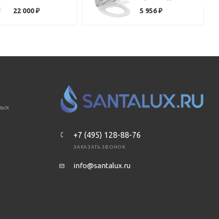
8M67S1R1 с
унитазов
22 000
₽
5 956
₽
микролифтом
овальной формы
OCEANE W300201
ных
+7 (495) 128-88-76
ЗАКАЗАТЬ ЗВОНОК
info@santalux.ru