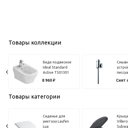
Товары коллекции
Биде подвесное
Смыв
Ideal Standard
устро
Active T501301
писсуа
Stand
8 960
₽
Снят 
автом
Товары категории
Сиденье для
Крышк
унитаза Laufen
Viller
Lua
Subwa