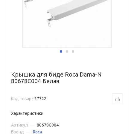
Крышка для биде Roca Dama-N
80678C004 Белая
Код товара
27722
Характеристики
Артикул
—
80678C004
Бренд
—
Roca