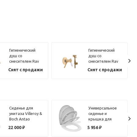
Гигиенический
Гигиенический
душ со
душ со
смесителем Rav
смесителем Rav
Slezak LABE
Slezak LABE
Снят с продажи
Снят с продажи
L047/1Z, золото
L547/1Z, золото
Сиденье для
Универсальное
унитаза Villeroy &
сиденье и
Boch Antao
крышка для
8M67S1R1 с
унитазов
22 000
₽
5 956
₽
микролифтом
овальной формы
OCEANE W300201