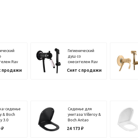
нический
Гигиенический
о
душ со
телем Rav
смесителем Rav
k LABE
Slezak LABE
с продажи
Снят с продажи
, хром
L547/1CMATC,
черный/хром
а-сиденье
Сиденье для
oy & Boch
унитаза Villeroy &
y 3.0
Boch Antao
1i4 с
8M67S1R7 черный
0
₽
24 173
₽
лифтом,
матовый, с
 хром
микролифтом