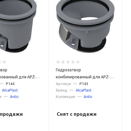
твор
Гидрозатвор
рованный для APZ-S9
комбинированный для APZ-S6
оба APZ13
—
P144
для желоба APZ13
Артикул
—
P143
AlcaPlast
Бренд
—
AlcaPlast
я
—
Antic
Коллекция
—
Antic
с продажи
Снят с продажи