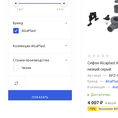
1 827
4 452
Бренд
AlcaPlast
Коллекции AlcaPlast
Страна производства
Сифон Alcaplast 
Чехия
низкий серый
Артикул
—
APZ-
Бренд
—
AlcaPlas
Коллекция
—
Ant
Достаточно
ПОКАЗАТЬ
4 007
₽
4 452
₽
-
10
%
Экономия
44