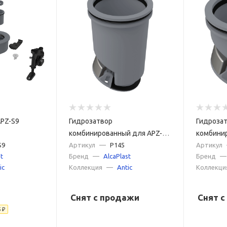
APZ-S9
Гидрозатвор
Гидроза
комбинированный для APZ-
комбини
S9
S12 для желоба APZ13
Артикул
—
P145
для жел
Артикул
t
Бренд
—
AlcaPlast
Бренд
—
ic
Коллекция
—
Antic
Коллекци
Снят с продажи
Снят 
5
₽