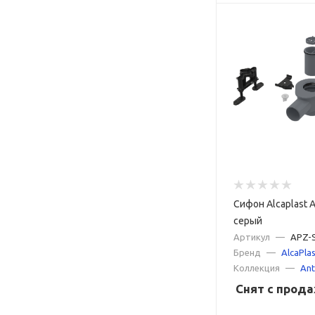
Сифон Alcaplast 
серый
Артикул
—
APZ-
Бренд
—
AlcaPlas
Коллекция
—
Ant
Снят с прод