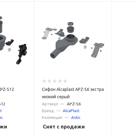
APZ-S12
Сифон Alcaplast APZ-S6 экстра
низкий серый
S12
Артикул
—
APZ-S6
t
Бренд
—
AlcaPlast
ic
Коллекция
—
Antic
ажи
Снят с продажи