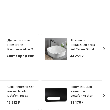
Душевая стойка
Раковина
Hansgrohe
накладная 42см
Raindance Alive Q
ArtCeram Ghost
24580000 хром
GHL001 белый
Снят с продажи
44 251
₽
Слив-перелив для
Поручень для
ванны Jacob
ванны Jacob
Delafon 18355T-
Delafon Archer
CP хром
45596T-F2 черный
15 882
₽
11 170
₽