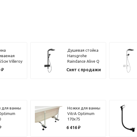
ина
Душевая стойка
иваемая
Hansgrohe
55см Villeroy
Raindance Alive Q
h Lunea
24580670 черный
0
₽
Снят с продажи
301 белый
матовый
 для ванны
Ножки для ванны
 Optimum
VitrA Optimum
0
170х75
453000
59996457000
₽
6 416
₽