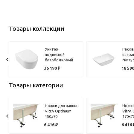
Товары коллекции
Унитаз
Раков
подвесной
встра
безободковый
снизу 
Villeroy & Boch
& Boc
36 190
₽
18 59
Skyla 5656CL01
51225
белый с сиденьем
микролифт
Товары категории
Ножки для ванны
Ножки
VitrA Optimum
VitrA
150х70
170х7
59996456000
59996
6 416
₽
6 416