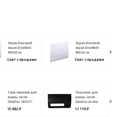
Экран Боковой
Экран Боковой
экран Excellent
экран Excellent
90х58 см
80х56 см
Снят с продажи
Снят с продажи
Слив-перелив для
Поручень для
ванны Jacob
ванны Jacob
Delafon 18355T-
Delafon Archer
CP хром
45596T-F2 черный
15 882
₽
11 170
₽