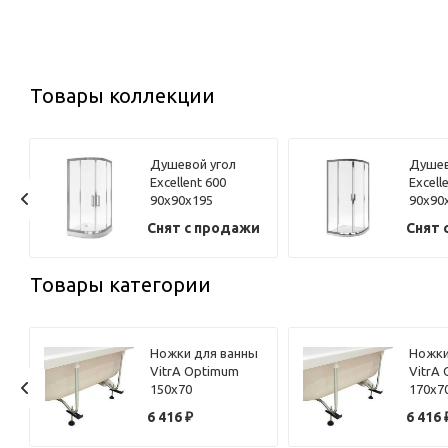
Товары коллекции
Душевой угол
Душев
Excellent 600
Excell
90x90x195
90x90
профиль хром,
профи
и
Снят с продажи
Снят 
стекло
стекл
прозрачное
прозр
Товары категории
Ножки для ванны
Ножки
VitrA Optimum
VitrA
150х70
170х7
59996456000
59996
6 416
₽
6 416