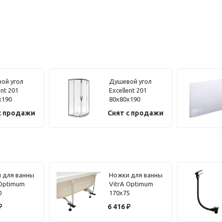
ой угол
Душевой угол
ent 201
Excellent 201
x190
80x80x190
ль хром,
профиль хром,
с продажи
Снят с продажи
о
стекло
ачное
прозрачное
 для ванны
Ножки для ванны
 Optimum
VitrA Optimum
0
170х75
453000
59996457000
₽
6 416
₽