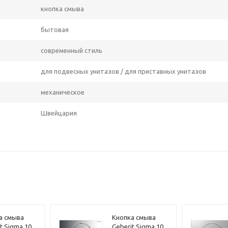
кнопка смыва
бытовая
современный стиль
для подвесных унитазов / для приставных унитазов
механическое
Швейцария
а смыва
Кнопка смыва
t Sigma 10
Geberit Sigma 10