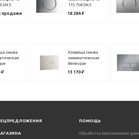
0.SN.5
115.758.SN.5
сталь
с продажи
18 284
₽
ша смыва
Клавиша смыва
атическая
пневматическая
que
Benesque
103 черный
84010102 никель
0
₽
13 170
₽
ированный
брашированный
ПЕЦПРЕДЛОЖЕНИЯ
ПОМОЩЬ
АГАЗИНА
Обработка персональных дан