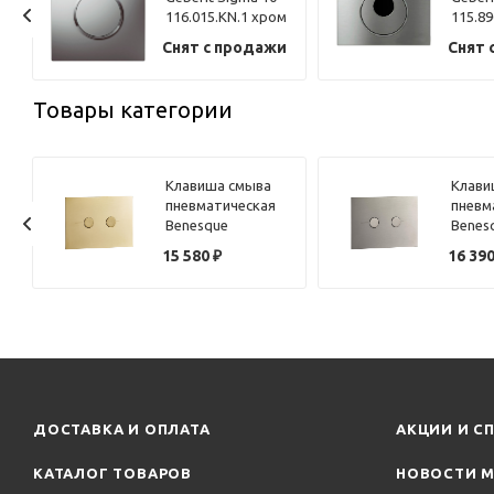
м
116.015.KN.1 хром
115.89
глянцевый/хром
сталь
Снят с продажи
Снят 
матовый
Товары категории
Клавиша смыва
Клави
пневматическая
пневм
Benesque
Benes
84010104 латунь
84010
15 580
₽
16 39
брашированная
браш
ДОСТАВКА И ОПЛАТА
АКЦИИ И С
КАТАЛОГ ТОВАРОВ
НОВОСТИ М