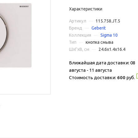
Характеристики
Артикул
—
115.758.JT.5
Бренд
—
Geberit
Коллекция
—
Sigma 10
Тип
—
кнопка смыва
ШxГxВ, см
—
24.6x1.4x16.4
Ближайшая дата доставки: 08
августа - 11 августа
Стоимость доставки:
600
руб.