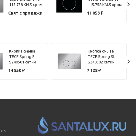
115.758.KN.5 хром
115.758.KM.5 хром
глянцевый/хром
глянцевый/хром
Снят с продажи
11 053
₽
матовый
матовый
Кнопка смыва
Кнопка смыва
TECE Spring S
TECE Spring SL
S240501 сатин
S240502 сатин
14 850
₽
7 128
₽
ных