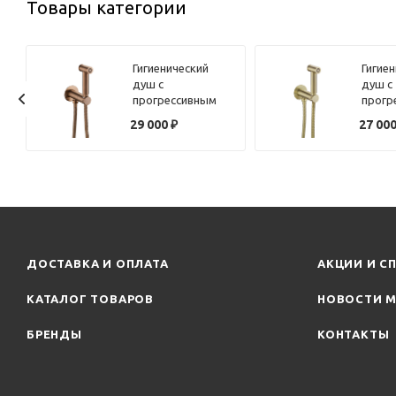
Товары категории
Гигиенический
Гигие
душ с
душ с
прогрессивным
прогр
смесителем
смеси
29 000
₽
27 00
Benesque Lumiere
Benes
26010106 бронза
26010
брашированная
браши
ДОСТАВКА И ОПЛАТА
АКЦИИ И С
КАТАЛОГ ТОВАРОВ
НОВОСТИ М
БРЕНДЫ
КОНТАКТЫ