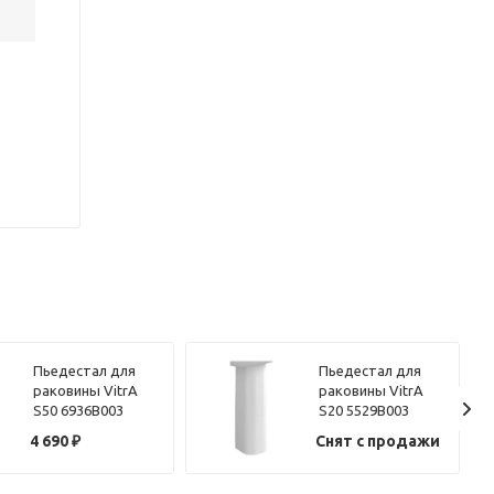
Пьедестал для
Пьедестал для
раковины VitrA
раковины VitrA
S50 6936B003
S20 5529B003
4 690
₽
Снят с продажи