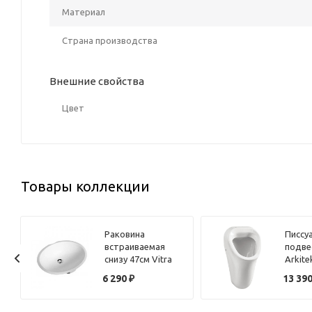
Материал
Страна производства
Внешние свойства
Цвет
Товары коллекции
Раковина
Писсу
встраиваемая
подве
снизу 47см Vitra
Arkite
Arkitekt
6201B
и
6 290
₽
13 39
6039B003-0012
белый
белый
подво