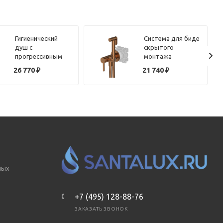
Гигиенический
Система для биде
душ с
скрытого
прогрессивным
монтажа
смесителем
WHITECROSS Y
26 770
₽
21 740
₽
Benesque Lumiere
SYSYBI2CPB
26010102 никель
(брашированная
брашированный
медь)
ных
+7 (495) 128-88-76
ЗАКАЗАТЬ ЗВОНОК