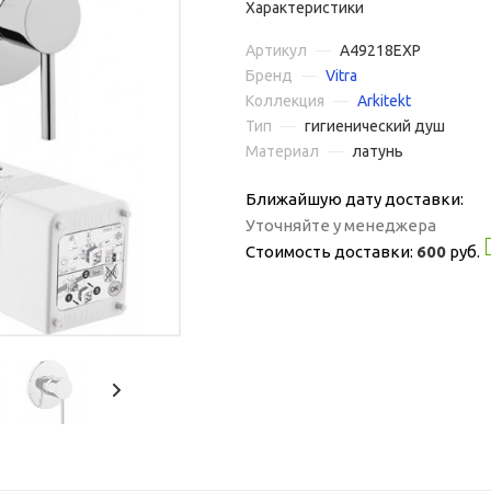
Характеристики
Артикул
—
A49218EXP
Бренд
—
Vitra
Коллекция
—
Arkitekt
Тип
—
гигиенический душ
Материал
—
латунь
Ближайшую дату доставки:
Уточняйте у менеджера
Стоимость доставки:
600
руб.