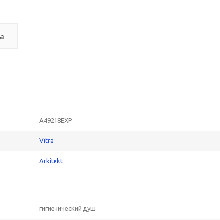
а
A49218EXP
Vitra
Arkitekt
гигиенический душ