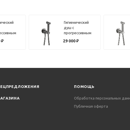
нический
Гигиенический
душ с
ессивным
прогрессивным
телем
смесителем
0
₽
29 000
₽
que Lumiere
Benesque Lumiere
104 латунь
26010103 черный
рованная
брашированный
ПЕЦПРЕДЛОЖЕНИЯ
ПОМОЩЬ
АГАЗИНА
Обработка персональных дан
Публичная оферта