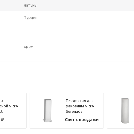
латунь
Турция
хром
ар
Пьедестал для
сной VitrA
раковины VitrA
kt
Serenada
003-0199
4168B003
0
₽
Снят с продажи
, скрытый
д воды