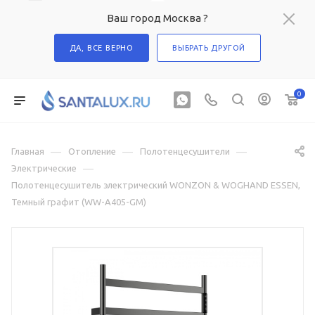
Ваш город Москва ?
ДА, ВСЕ ВЕРНО
ВЫБРАТЬ ДРУГОЙ
0
—
—
—
Главная
Отопление
Полотенцесушители
—
Электрические
Полотенцесушитель электрический WONZON & WOGHAND ESSEN,
Темный графит (WW-A405-GM)