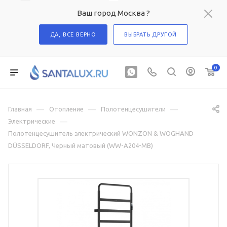
Ваш город Москва ?
ДА, ВСЕ ВЕРНО
ВЫБРАТЬ ДРУГОЙ
0
—
—
—
Главная
Отопление
Полотенцесушители
—
Электрические
Полотенцесушитель электрический WONZON & WOGHAND
DÜSSELDORF, Черный матовый (WW-A204-MB)