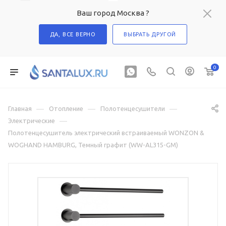
Ваш город Москва ?
ДА, ВСЕ ВЕРНО
ВЫБРАТЬ ДРУГОЙ
0
—
—
—
Главная
Отопление
Полотенцесушители
—
Электрические
Полотенцесушитель электрический встраиваемый WONZON &
WOGHAND HAMBURG, Темный графит (WW-AL315-GM)