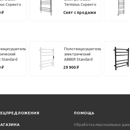
nus Соренто
Terminus Соренто
0х100
П9 50х70
0
₽
Снят с продажи
енцесушитель
Полотенцесушитель
рический
электрический
 Standard
ABBER Standard
4 хром
AH4606MW белый
0
₽
29 900
₽
матовый
ПЕЦПРЕДЛОЖЕНИЯ
ПОМОЩЬ
АГАЗИНА
Обработка персональных дан