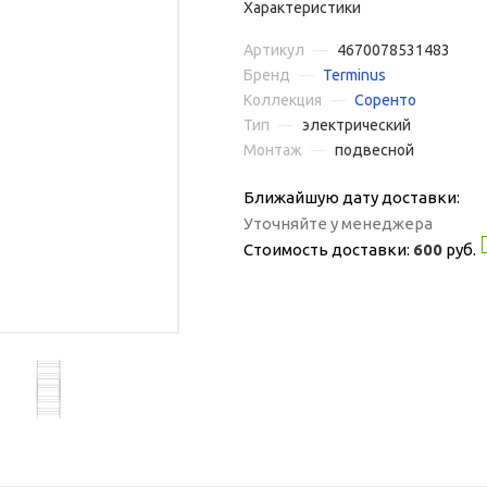
Характеристики
Артикул
—
4670078531483
Бренд
—
Terminus
Коллекция
—
Соренто
Тип
—
электрический
Монтаж
—
подвесной
Ближайшую дату доставки:
Уточняйте у менеджера
Стоимость доставки:
600
руб.