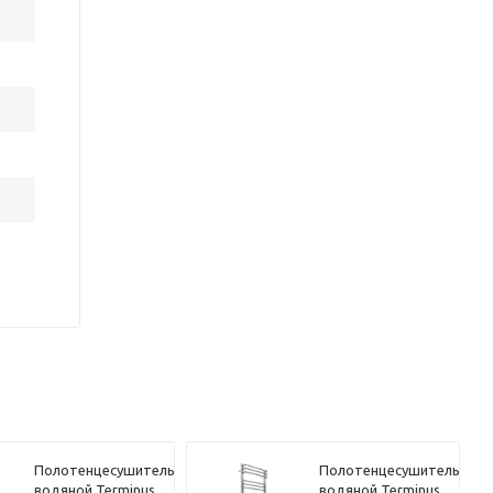
Полотенцесушитель
Полотенцесушитель
водяной Terminus
водяной Terminus