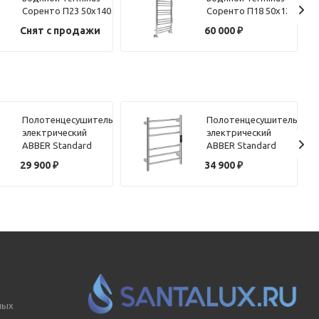
Соренто П23 50х140
Соренто П18 50х120
Снят с продажи
60 000
₽
Полотенцесушитель
Полотенцесушитель
электрический
электрический
ABBER Standard
ABBER Standard
AH4606MB черный
AH4606 хром
29 900
₽
34 900
₽
матовый
ных