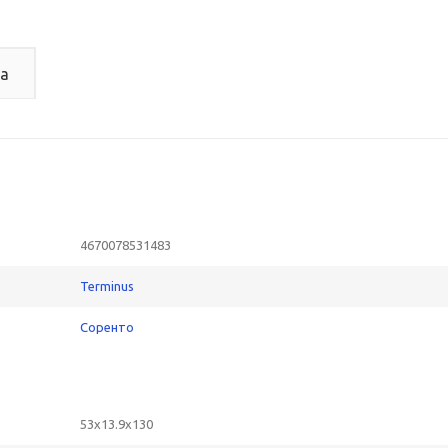
а
4670078531483
Terminus
Соренто
53x13.9x130