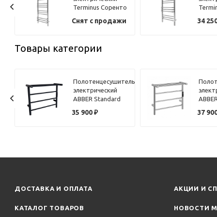
80
Terminus Соренто
Termi
П15 50х130
П12 5
и
Снят с продажи
34 25
Товары категории
ель
Полотенцесушитель
Полот
электрический
элект
ABBER Standard
ABBER
AH4614MB черный
AH461
35 900
₽
37 90
матовый
ДОСТАВКА И ОПЛАТА
АКЦИИ И С
КАТАЛОГ ТОВАРОВ
НОВОСТИ М