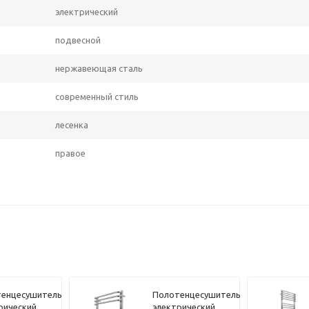
электрический
подвесной
нержавеющая сталь
современный стиль
лесенка
правое
енцесушитель
Полотенцесушитель
рический
электрический