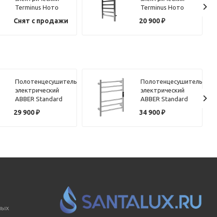
Terminus Ното
Terminus Ното
П10 50х105
П8 50х85
Снят с продажи
20 900
₽
Полотенцесушитель
Полотенцесушитель
электрический
электрический
ABBER Standard
ABBER Standard
AH4606MB черный
AH4606 хром
29 900
₽
34 900
₽
матовый
ных