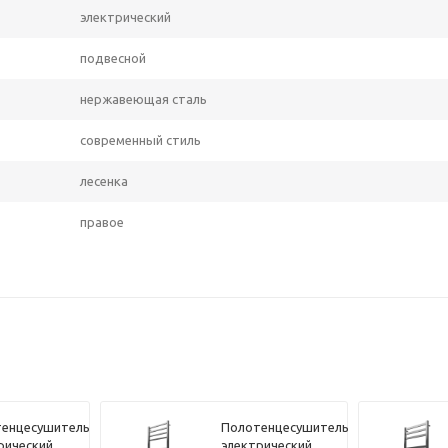
электрический
подвесной
нержавеющая сталь
современный стиль
лесенка
правое
енцесушитель
Полотенцесушитель
рический
электрический