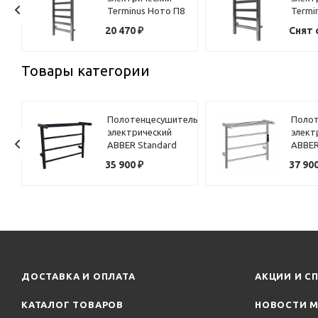
15
Terminus Ното П8
Termi
40х85
40х65
и
20 470
₽
Снят 
Товары категории
ель
Полотенцесушитель
Полот
электрический
элект
ABBER Standard
ABBER
AH4614MB черный
AH461
35 900
₽
37 90
матовый
ДОСТАВКА И ОПЛАТА
АКЦИИ И С
КАТАЛОГ ТОВАРОВ
НОВОСТИ М