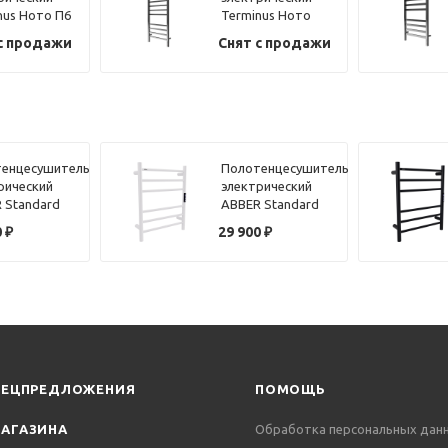
nus Ното П6
Terminus Ното
П12 50х125
с продажи
Снят с продажи
енцесушитель
Полотенцесушитель
рический
электрический
 Standard
ABBER Standard
4 хром
AH4606MW белый
0
₽
29 900
₽
матовый
ПЕЦПРЕДЛОЖЕНИЯ
ПОМОЩЬ
АГАЗИНА
Обработка персональных дан