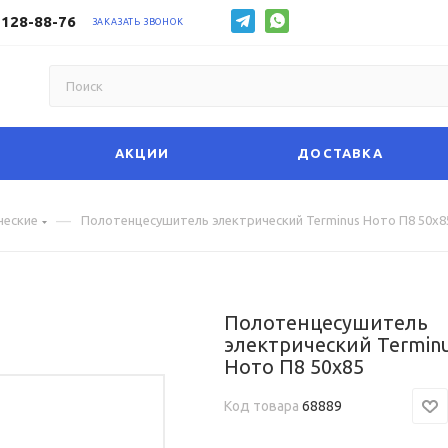
 128-88-76
ЗАКАЗАТЬ ЗВОНОК
АКЦИИ
ДОСТАВКА
—
ческие
Полотенцесушитель электрический Terminus Ното П8 50х8
Полотенцесушитель
электрический Termin
Ното П8 50х85
Код товара
68889