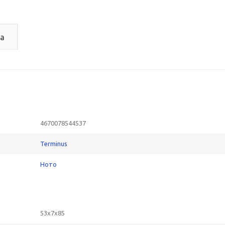
а
4670078544537
Terminus
Ното
53x7x85