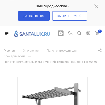
Ваш город Москва ?
ДА, ВСЕ ВЕРНО
ВЫБРАТЬ ДРУГОЙ
0
—
—
—
Главная
Отопление
Полотенцесушители
—
Электрические
Полотенцесушитель электрический Terminus Горизонт П8 60х60