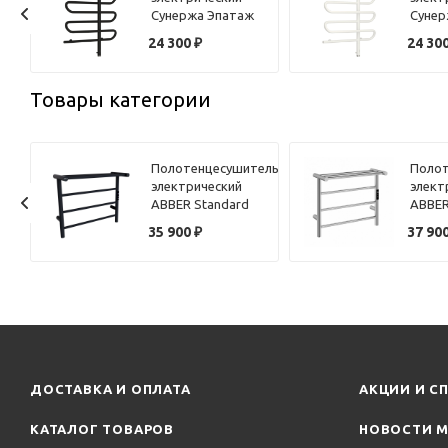
Сунержа Эпатаж
Сунер
80х60 черный
80х60
24 300
₽
24 30
вое
матовый,
матов
подключение
подкл
правое
право
Товары категории
ель
Полотенцесушитель
Полот
электрический
элект
ABBER Standard
ABBER
AH4614MB черный
AH461
35 900
₽
37 90
матовый
ДОСТАВКА И ОПЛАТА
АКЦИИ И С
КАТАЛОГ ТОВАРОВ
НОВОСТИ М