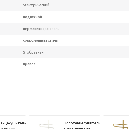
электрический
подвесной
нержавеющая сталь
современный стиль
S-образная
правое
енцесушитель
Полотенцесушитель
рический
электрический