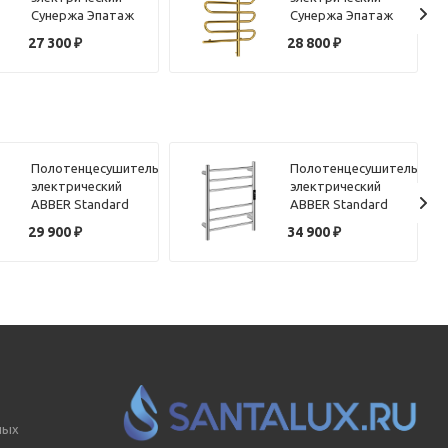
Сунержа Эпатаж
Сунержа Эпатаж
80х60 золото
80х60 золото,
27 300
₽
28 800
₽
матовое,
подключение
подключение
правое
правое
Полотенцесушитель
Полотенцесушитель
электрический
электрический
ABBER Standard
ABBER Standard
AH4606MB черный
AH4606 хром
29 900
₽
34 900
₽
матовый
ных