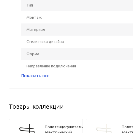
Тип
Монтаж
Материал
Стилистика дизайна
Форма
Направление подключения
Показать все
Товары коллекции
ель
Полотенцесушитель
Полот
электрический
элект