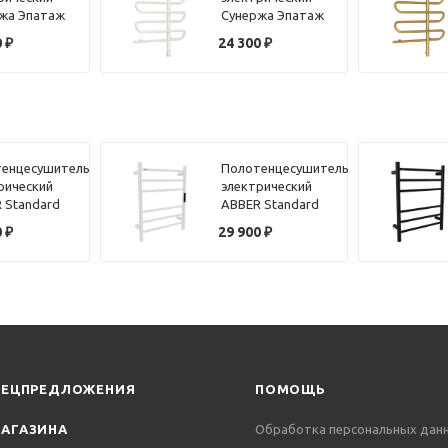
жа Эпатаж
Сунержа Эпатаж
 белый
80х60 белый,
0
₽
24 300
₽
ый,
подключение
ючение
правое
е
енцесушитель
Полотенцесушитель
рический
электрический
 Standard
ABBER Standard
4 хром
AH4606MW белый
0
₽
29 900
₽
матовый
ПЕЦПРЕДЛОЖЕНИЯ
ПОМОЩЬ
АГАЗИНА
Обработка персональных дан