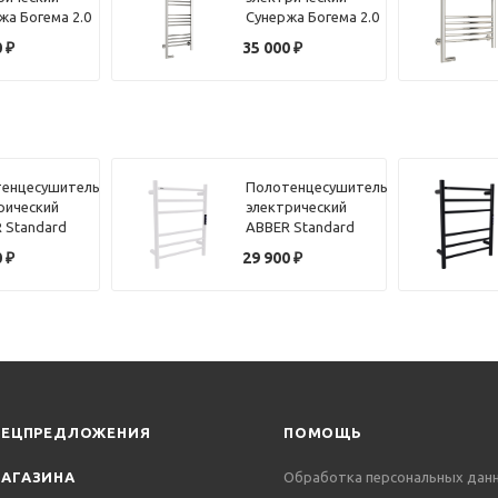
жа Богема 2.0
Сунержа Богема 2.0
 хром,
100х40 хром,
0
₽
35 000
₽
ючение левое
подключение левое
енцесушитель
Полотенцесушитель
рический
электрический
 Standard
ABBER Standard
4 хром
AH4606MW белый
0
₽
29 900
₽
матовый
ПЕЦПРЕДЛОЖЕНИЯ
ПОМОЩЬ
АГАЗИНА
Обработка персональных дан