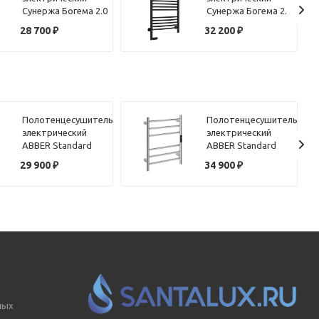
Сунержа Богема 2.0
Сунержа Богема 2.0
60х50 хром,
80х50 черный
28 700
₽
32 200
₽
перемычка
матовый,
выгнутая,
подключение
подключение левое
правое
Полотенцесушитель
Полотенцесушитель
электрический
электрический
ABBER Standard
ABBER Standard
AH4606MB черный
AH4606 хром
29 900
₽
34 900
₽
матовый
ных