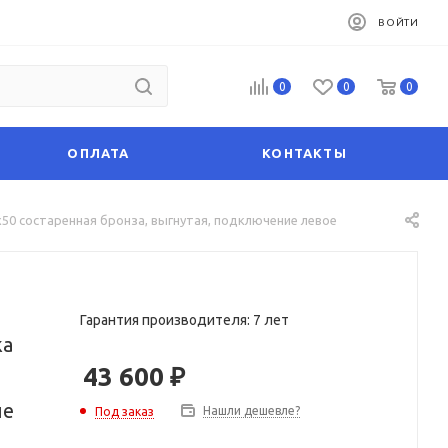
ВОЙТИ
0
0
0
ОПЛАТА
КОНТАКТЫ
50 состаренная бронза, выгнутая, подключение левое
Гарантия производителя: 7 лет
жа
43 600
₽
ие
Нашли дешевле?
Под заказ