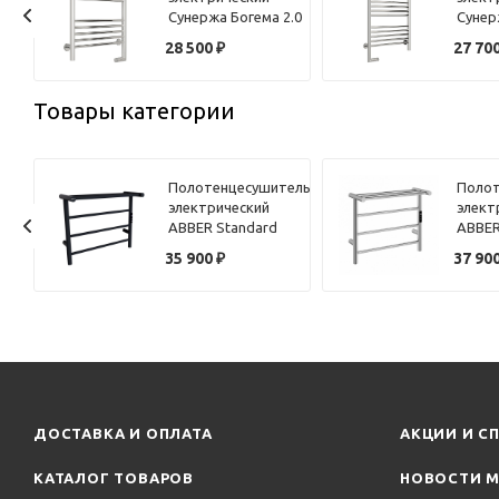
.0
Сунержа Богема 2.0
Сунер
60х50 хром,
80х50
28 500
₽
27 70
подключение
подкл
правое, с полкой
Товары категории
ель
Полотенцесушитель
Полот
электрический
элект
ABBER Standard
ABBER
AH4614MB черный
AH461
35 900
₽
37 90
матовый
ДОСТАВКА И ОПЛАТА
АКЦИИ И С
КАТАЛОГ ТОВАРОВ
НОВОСТИ М