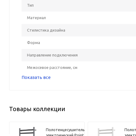
Тип
Материал
Стилистика дизайна
Форма
Направление подключения
Межосевое расстояние, см
Показать все
Товары коллекции
ель
Полотенцесушитель
Полот
int
электрический Point
элект