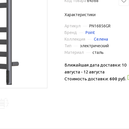
Код товара
64368
Характеристики
Артикул
—
PN16856GR
Бренд
—
Point
Коллекция
—
Селена
Тип
—
электрический
Материал
—
сталь
Ближайшая дата доставки: 10
августа - 12 августа
Стоимость доставки:
600
руб.