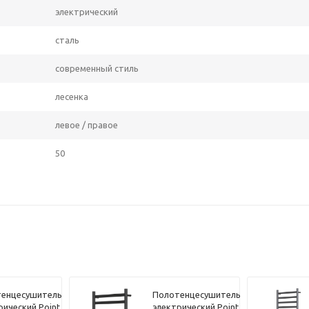
электрический
сталь
современный стиль
лесенка
левое / правое
50
енцесушитель
Полотенцесушитель
рический Point
электрический Point