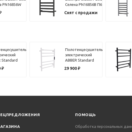
а PN16856W
Селена PN16856B П6
0x600, диммер
500x600, диммер
₽
Снят с продажи
а, белый
справа, черный
енцесушитель
Полотенцесушитель
рический
электрический
 Standard
ABBER Standard
4 хром
AH4606MW белый
0
₽
29 900
₽
матовый
ПЕЦПРЕДЛОЖЕНИЯ
ПОМОЩЬ
АГАЗИНА
Обработка персональных дан