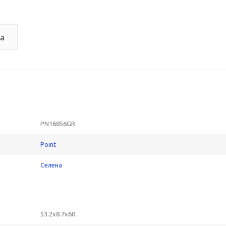
а
PN16856GR
Point
Селена
53.2x8.7x60