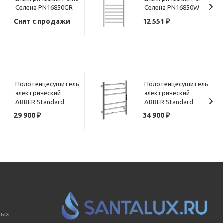
Селена PN16850GR
Селена PN16850W
П10 500x1000,
П10 500x1000,
Снят с продажи
12 551
₽
диммер справа,
диммер справа,
графит премиум
белый
Полотенцесушитель
Полотенцесушитель
электрический
электрический
ABBER Standard
ABBER Standard
AH4606MB черный
AH4606 хром
29 900
₽
34 900
₽
матовый
ных