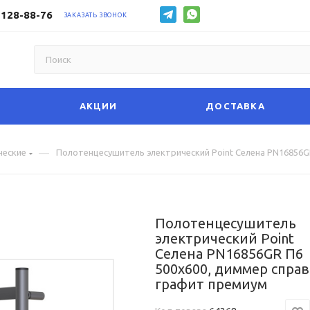
 128-88-76
ЗАКАЗАТЬ ЗВОНОК
АКЦИИ
ДОСТАВКА
—
ческие
Полотенцесушитель электрический Point Селена PN16856G
Полотенцесушитель
электрический Point
Селена PN16856GR П6
500x600, диммер справ
графит премиум