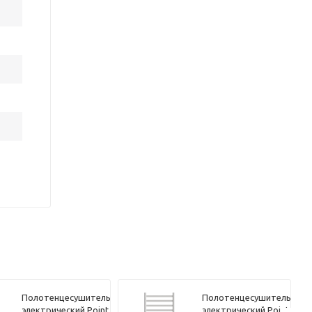
Полотенцесушитель
Полотенцесушитель
электрический Point
электрический Point