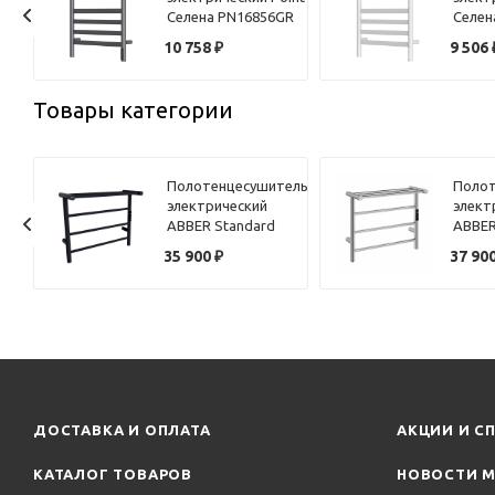
W
Селена PN16856GR
Селен
мер
П6 500x600, диммер
П6 50
10 758
₽
9 506
справа, графит
справ
премиум
Товары категории
ель
Полотенцесушитель
Полот
электрический
элект
ABBER Standard
ABBER
AH4614MB черный
AH461
35 900
₽
37 90
матовый
ДОСТАВКА И ОПЛАТА
АКЦИИ И С
КАТАЛОГ ТОВАРОВ
НОВОСТИ М