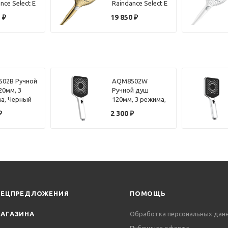
nce Select E
Raindance Select E
et 26520140
120 3jet 26520990
5
₽
19 850
₽
а
золото
ованная
02B Ручной
AQM8502W
20мм, 3
Ручной душ
а, Черный
120мм, 3 режима,
Белый
₽
2 300
₽
ПЕЦПРЕДЛОЖЕНИЯ
ПОМОЩЬ
АГАЗИНА
Обработка персональных дан
Публичная оферта