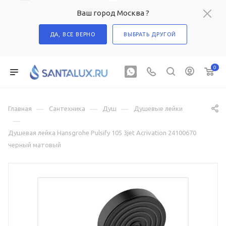
Ваш город Москва ?
ДА, ВСЕ ВЕРНО
ВЫБРАТЬ ДРУГОЙ
0
—
—
—
Главная
Сантехника
Душ
Душевые лейки
—
Душевая лейка Hansgrohe Pulsify 105 3jet Acrivation 24100670
черный матовый